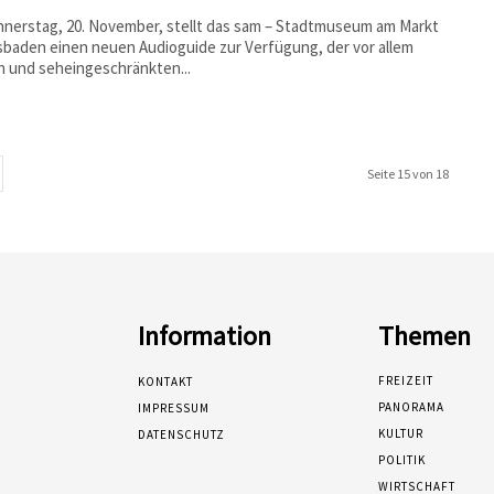
nerstag, 20. November, stellt das sam – Stadtmuseum am Markt
sbaden einen neuen Audioguide zur Verfügung, der vor allem
n und seheingeschränkten...
Seite 15 von 18
Information
Themen
FREIZEIT
KONTAKT
PANORAMA
IMPRESSUM
KULTUR
DATENSCHUTZ
POLITIK
WIRTSCHAFT