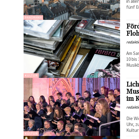
in all
fünf E
PANORAMA
Förd
Floh
redakti
Am Sam
10 bis
Musikb
KULTUR
Lich
Mus
im 
redakti
Die Wi
Uhr, z
Kultur
KULTUR