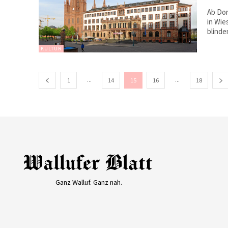
Ab Don
in Wie
blinde
KULTUR
...
...
1
14
15
16
18
Ganz Walluf. Ganz nah.