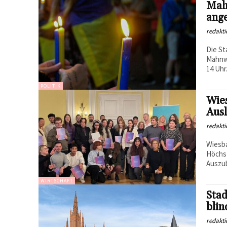
Mahn
ang
redakti
Die St
Mahnwa
14 Uhr.
POLITIK
Wie
Ausl
redakti
Wiesba
Höchst
Auszub
WIRTSCHAFT
Stad
blin
redakti