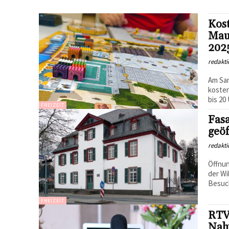
Kost
Maur
202
redakti
Am Sam
kosten
bis 20 
FREIZEIT
Fasa
geöf
redakti
Öffnun
der Wi
Besuch
FREIZEIT
RTV 
Nah