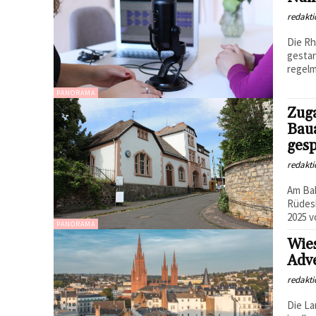
redakti
Die Rh
gestar
regelm
PANORAMA
Zuga
Baua
gesp
redakti
Am Bah
Rüdesh
2025 v
PANORAMA
Wie
Adv
redakti
Die L