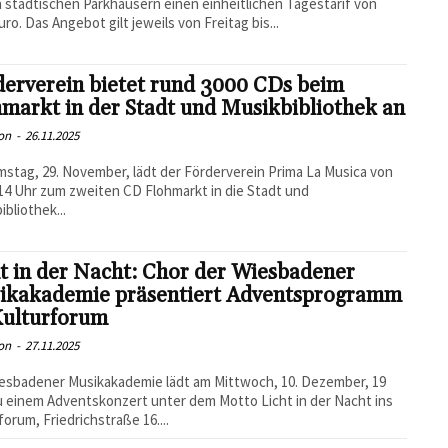
en städtischen Parkhäusern einen einheitlichen Tagestarif von
uro. Das Angebot gilt jeweils von Freitag bis...
erverein bietet rund 3000 CDs beim
markt in der Stadt und Musikbibliothek an
on
-
26.11.2025
stag, 29. November, lädt der Förderverein Prima La Musica von
 14 Uhr zum zweiten CD Flohmarkt in die Stadt und
ibliothek...
t in der Nacht: Chor der Wiesbadener
ikakademie präsentiert Adventsprogramm
Kulturforum
on
-
27.11.2025
esbadener Musikakademie lädt am Mittwoch, 10. Dezember, 19
u einem Adventskonzert unter dem Motto Licht in der Nacht ins
forum, Friedrichstraße 16....