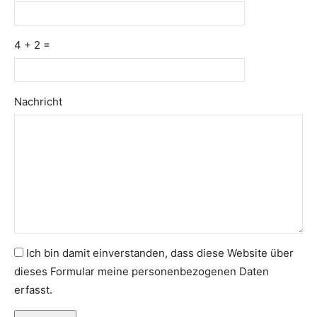
4 + 2 =
Please
Please
Nachricht
ignore
ignore
this
this
field
field
Ich bin damit einverstanden, dass diese Website über
dieses Formular meine personenbezogenen Daten
erfasst.