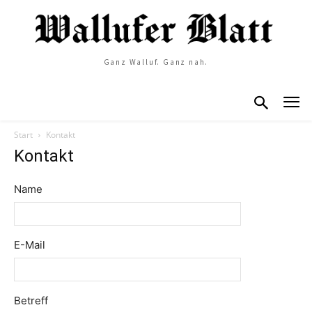
Ganz Walluf. Ganz nah.
Start
Kontakt
Kontakt
Name
E-Mail
Betreff