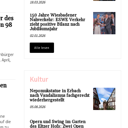
18.03.2026
150 Jahre Wiesbadener
er des
Nahverkehr: ESWE Verkehr
on 98
zieht positive Bilanz nach
Jubiläumsjahr
02.01.2026
Alle lesen
i
enbürger
 April,
Kultur
sen
Nepomukstatue in Erbach
nach Vandalismus fachgerecht
wiederhergestellt
05.08.2026
ane
uf die
Opern und Swing im Garten
des Eltzer Hofs: Zwei Open
am zu