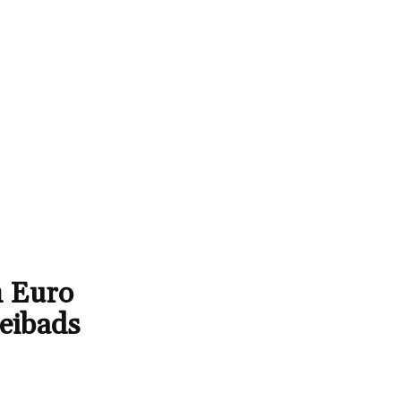
n Euro
reibads