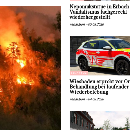
Nepomukstatue in Erbach
Vandalismus fachgerecht
wiederhergestellt
redaktion
-
05.08.2026
PANORAMA
Wiesbaden erprobt vor O
Behandlung bei laufender
Wiederbelebung
redaktion
-
04.08.2026