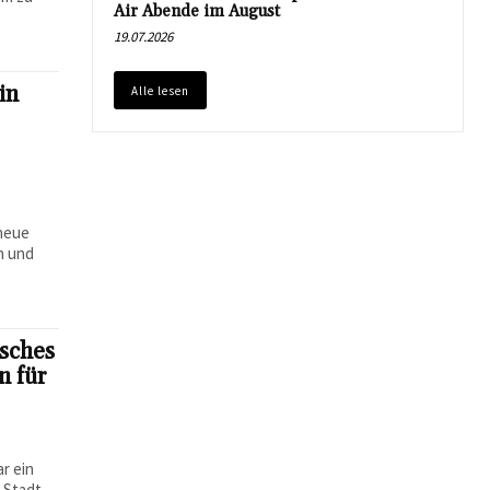
Air Abende im August
19.07.2026
in
Alle lesen
 neue
n und
isches
n für
r ein
. Stadt