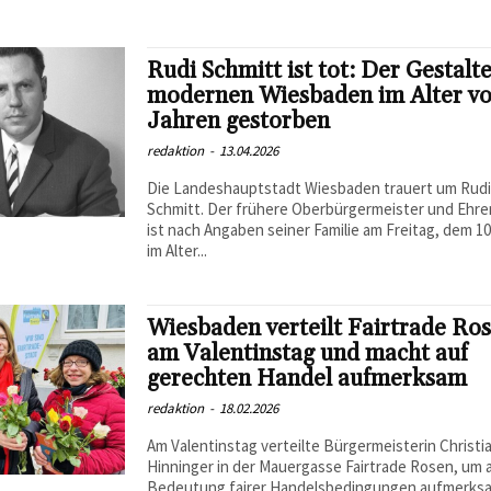
Rudi Schmitt ist tot: Der Gestalt
modernen Wiesbaden im Alter v
Jahren gestorben
redaktion
-
13.04.2026
Die Landeshauptstadt Wiesbaden trauert um Rud
Schmitt. Der frühere Oberbürgermeister und Ehr
ist nach Angaben seiner Familie am Freitag, dem 10.
im Alter...
Wiesbaden verteilt Fairtrade Ro
am Valentinstag und macht auf
gerechten Handel aufmerksam
redaktion
-
18.02.2026
Am Valentinstag verteilte Bürgermeisterin Christi
Hinninger in der Mauergasse Fairtrade Rosen, um a
Bedeutung fairer Handelsbedingungen aufmerks