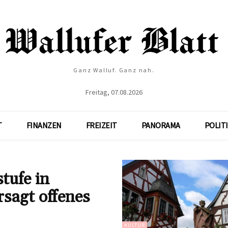
Ganz Walluf. Ganz nah.
Freitag, 07.08.2026
T
FINANZEN
FREIZEIT
PANORAMA
POLIT
tufe in
sagt offenes
KULTUR