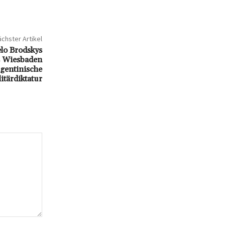
chster Artikel
elo Brodskys
s Wiesbaden
rgentinische
itärdiktatur