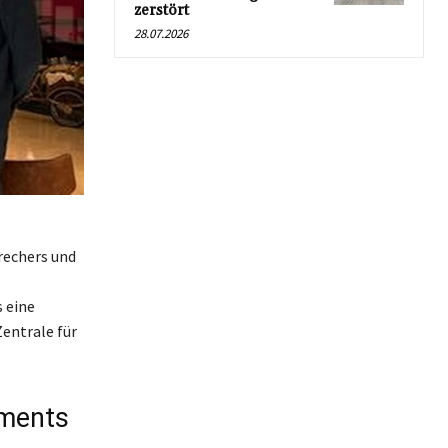
zerstört
28.07.2026
rechers und
 eine
entrale für
ements