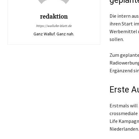
redaktion
Die intern a
ihren Start i
https://wallufer-blatt.de
Werbemittel u
Ganz Walluf. Ganz nah.
sollen.
Zum geplante
Radiowerbung,
Ergänzend si
Erste A
Erstmals will
crossmediale
Life Kampagne
Niederlanden. 