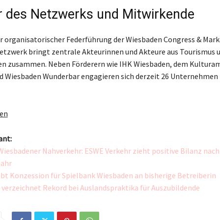
r des Netzwerks und Mitwirkende
er organisatorischer Federführung der Wiesbaden Congress & Ma
tzwerk bringt zentrale Akteurinnen und Akteure aus Tourismus 
n zusammen. Neben Förderern wie IHK Wiesbaden, dem Kultura
d Wiesbaden Wunderbar engagieren sich derzeit 26 Unternehmen
gen
ant:
Wiesbadener Nahverkehr: ESWE Verkehr zieht positive Bilanz nach
jahr
ibt Konzession für Spielbank Wiesbaden an bisherige Betreiberin
verzeichnet Rekord bei Auslandspraktika für Auszubildende