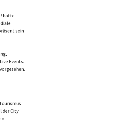
! hatte
diale
präsent sein
ng,
Live Events.
vorgesehen.
 Tourismus
 der City
en