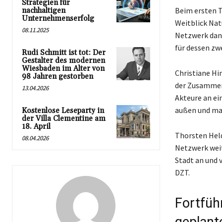
Strategien für
Beim ersten T
nachhaltigen
Unternehmenserfolg
Weitblick Na
08.11.2025
Netzwerk dank
für dessen zw
Rudi Schmitt ist tot: Der
Gestalter des modernen
Wiesbaden im Alter von
Christiane Hi
98 Jahren gestorben
der Zusammena
13.04.2026
Akteure an ei
außen und mac
Kostenlose Leseparty in
der Villa Clementine am
18. April
Thorsten Held 
08.04.2026
Netzwerk weit
Stadt an und 
DZT.
Fortfüh
geplant