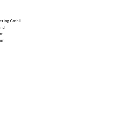
rketing GmbH
und
mt
 im