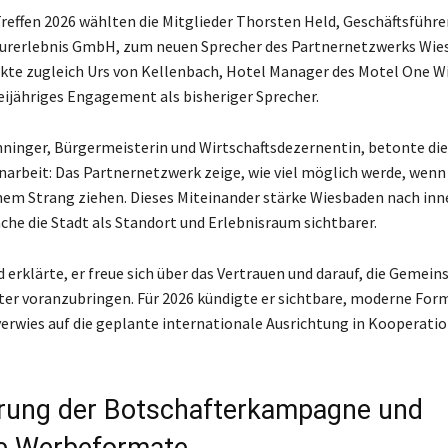
reffen 2026 wählten die Mitglieder Thorsten Held, Geschäftsführe
turerlebnis GmbH, zum neuen Sprecher des Partnernetzwerks Wie
te zugleich Urs von Kellenbach, Hotel Manager des Motel One W
eijähriges Engagement als bisheriger Sprecher.
nninger, Bürgermeisterin und Wirtschaftsdezernentin, betonte di
rbeit: Das Partnernetzwerk zeige, wie viel möglich werde, wenn
nem Strang ziehen. Dieses Miteinander stärke Wiesbaden nach inn
he die Stadt als Standort und Erlebnisraum sichtbarer.
erklärte, er freue sich über das Vertrauen und darauf, die Gemein
er voranzubringen. Für 2026 kündigte er sichtbare, moderne Form
verwies auf die geplante internationale Ausrichtung in Kooperatio
rung der Botschafterkampagne und
e Werbeformate