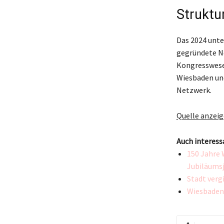
Struktu
Das 2024 unt
gegründete Ne
Kongresswese
Wiesbaden un
Netzwerk.
Quelle anzei
Auch interess
150 Jahre 
Jubiläums
Stadt verg
Wiesbaden 