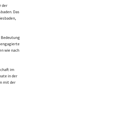
r der
sbaden. Das
iesbaden,
e Bedeutung
 engagierte
en wie nach
schaft im
ate in der
n mit der