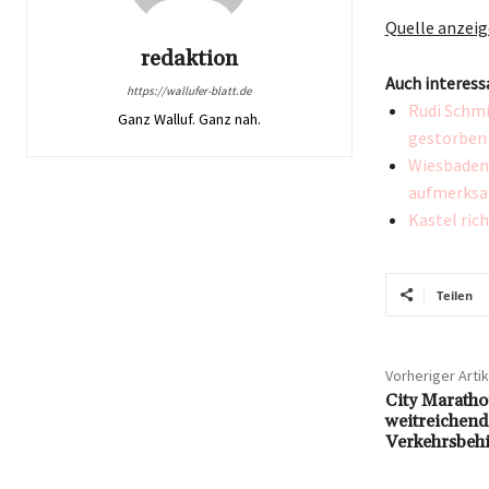
Quelle anzei
redaktion
Auch interess
https://wallufer-blatt.de
Rudi Schmi
Ganz Walluf. Ganz nah.
gestorben
Wiesbaden 
aufmerks
Kastel ric
Teilen
Vorheriger Artik
City Maratho
weitreichen
Verkehrsbeh