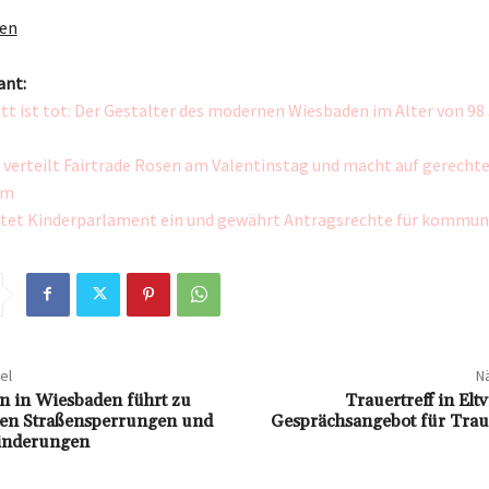
gen
ant:
tt ist tot: Der Gestalter des modernen Wiesbaden im Alter von 98
verteilt Fairtrade Rosen am Valentinstag und macht auf gerecht
am
htet Kinderparlament ein und gewährt Antragsrechte für kommu
el
Nä
n in Wiesbaden führt zu
Trauertreff in Eltv
den Straßensperrungen und
Gesprächsangebot für Trau
inderungen