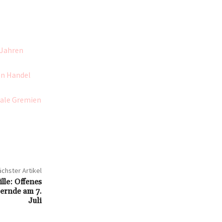
 Jahren
en Handel
nale Gremien
chster Artikel
ille: Offenes
ernde am 7.
Juli