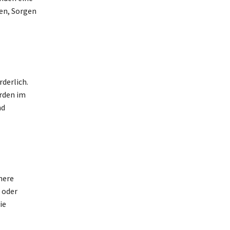
en, Sorgen
derlich.
erden im
nd
nere
 oder
ie