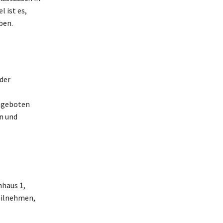
 ist es,
ben.
der
Angeboten
n und
nhaus 1,
teilnehmen,