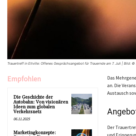
Trauertreff in Eltville: Offenes Gesprächsangebot für Trauernde am 7. Juli | Bild: ©
Empfohlen
Das Mehrgenera
an. Die Veran
Austausch sow
Die Geschichte der
Autobahn: Von visionären
Ideen zum globalen
Angebot
Verkehrsnetz
06.11.2025
Der Trauertre
Marketingkonzepte:
und Erinnerun