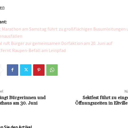
gen
ant:
: Marathon am Samstag führt zu großflächigen Busumleitungen 
enausfällen
l ruft Bürger zur gemeinsamen Dorfaktion am 20. Juni auf
ntfernt Raupen-Befall am Leinpfad
el
Nä
ngt Bürgerinnen und
Sektfest führt zu ein
thaus am 30. Juni
Öffnungszeiten in Eltvil
 Sie den Artikel