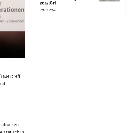
zerstört
28.07.2026
rauertreff
und
usdrücken
Austausch in