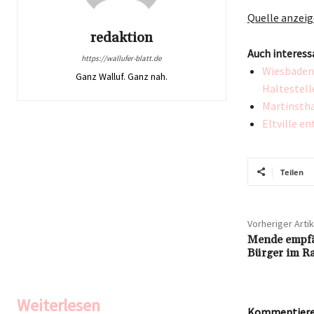
Quelle anzei
redaktion
Auch interess
https://wallufer-blatt.de
Wiesbaden
Ganz Walluf. Ganz nah.
Haltestell
Martinstha
Eltville e
Teilen
Vorheriger Artik
Mende empfä
Bürger im Ra
Weiterlesen
Kommentieren