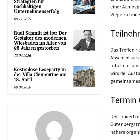
Strategien für
einer Atmosph
nachhaltigen
Unternehmenserfolg
Wege zu finde
08.11.2025
Teilneh
Rudi Schmitt ist tot: Der
Gestalter des modernen
Wiesbaden im Alter von
98 Jahren gestorben
Das Treffen r
13.04.2026
Abschied kürz
Informationen
Kostenlose Leseparty in
wird der Aust
der Villa Clementine am
18. April
gemeinsames 
08.04.2026
Termin 
Der Trauertre
Gutenbergstr.
nähere organi