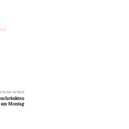
und
chster Artikel
geschränkten
le am Montag