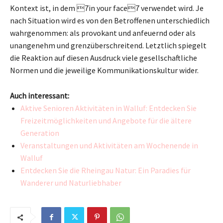
Kontext ist, in dem 7in your face7 verwendet wird. Je
nach Situation wird es von den Betroffenen unterschiedlich
wahrgenommen: als provokant und anfeuernd oder als
unangenehm und grenzüberschreitend. Letztlich spiegelt
die Reaktion auf diesen Ausdruck viele gesellschaftliche
Normen und die jeweilige Kommunikationskultur wider.
Auch interessant:
Aktive Senioren Aktivitäten in Walluf: Entdecken Sie
Freizeitmöglichkeiten und Angebote für die ältere
Generation
Veranstaltungen und Aktivitäten am Wochenende in
Walluf
Entdecken Sie die Rheingau Natur: Ein Paradies für
Wanderer und Naturliebhaber