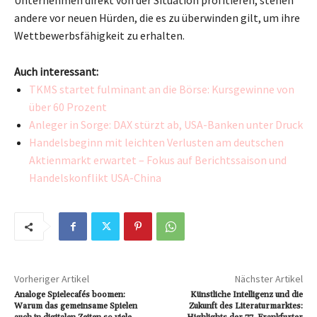
Unternehmen direkt von der Situation profitieren, stehen
andere vor neuen Hürden, die es zu überwinden gilt, um ihre
Wettbewerbsfähigkeit zu erhalten.
Auch interessant:
TKMS startet fulminant an die Börse: Kursgewinne von
über 60 Prozent
Anleger in Sorge: DAX stürzt ab, USA-Banken unter Druck
Handelsbeginn mit leichten Verlusten am deutschen
Aktienmarkt erwartet – Fokus auf Berichtssaison und
Handelskonflikt USA-China
Vorheriger Artikel
Nächster Artikel
Analoge Spielecafés boomen:
Künstliche Intelligenz und die
Warum das gemeinsame Spielen
Zukunft des Literaturmarktes: