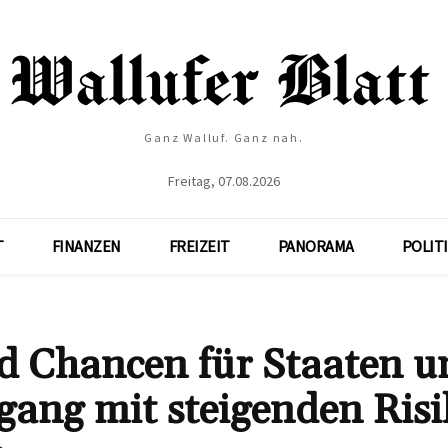
Ganz Walluf. Ganz nah.
Freitag, 07.08.2026
T
FINANZEN
FREIZEIT
PANORAMA
POLIT
d Chancen für Staaten u
ang mit steigenden Ris