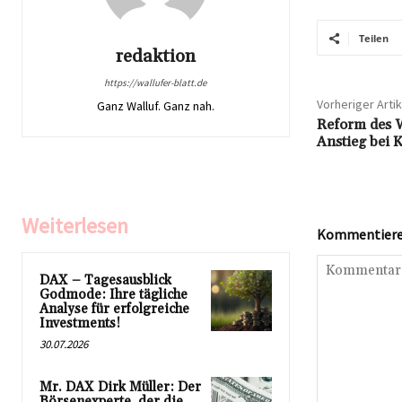
Teilen
redaktion
https://wallufer-blatt.de
Vorheriger Artik
Ganz Walluf. Ganz nah.
Reform des W
Anstieg bei 
Weiterlesen
Kommentieren
DAX – Tagesausblick
Godmode: Ihre tägliche
Analyse für erfolgreiche
Investments!
30.07.2026
Mr. DAX Dirk Müller: Der
Börsenexperte, der die