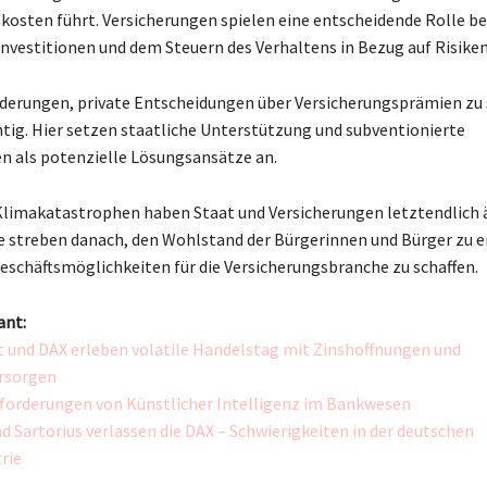
kosten führt. Versicherungen spielen eine entscheidende Rolle be
nvestitionen und dem Steuern des Verhaltens in Bezug auf Risiken
derungen, private Entscheidungen über Versicherungsprämien zu 
chtig. Hier setzen staatliche Unterstützung und subventionierte
n als potenzielle Lösungsansätze an.
Klimakatastrophen haben Staat und Versicherungen letztendlich 
ie streben danach, den Wohlstand der Bürgerinnen und Bürger zu 
Geschäftsmöglichkeiten für die Versicherungsbranche zu schaffen.
ant:
t und DAX erleben volatile Handelstag mit Zinshoffnungen und
rsorgen
forderungen von Künstlicher Intelligenz im Bankwesen
d Sartorius verlassen die DAX – Schwierigkeiten in der deutschen
rie