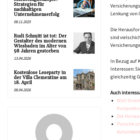
Strategien für
Versicherungs
nachhaltigen
Lenkung von I
Unternehmenserfolg
08.11.2025
Die Herausfor
Rudi Schmitt ist tot: Der
sind vielschi
Gestalter des modernen
Versicherunge
Wiesbaden im Alter von
98 Jahren gestorben
13.04.2026
In Bezug auf 
Interessen: S
Kostenlose Leseparty in
gleichzeitig 
der Villa Clementine am
18. April
08.04.2026
Auch interess
Wall Stree
Konjunktu
Die Heraus
Porsche un
Autoindust