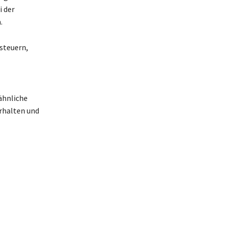
i der
.
steuern,
ähnliche
erhalten und