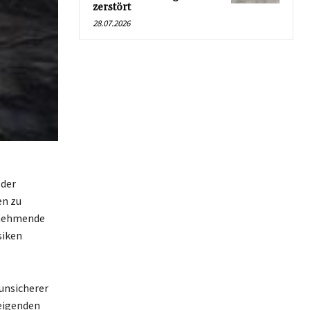
zerstört
28.07.2026
 der
en zu
zunehmende
siken
unsicherer
teigenden