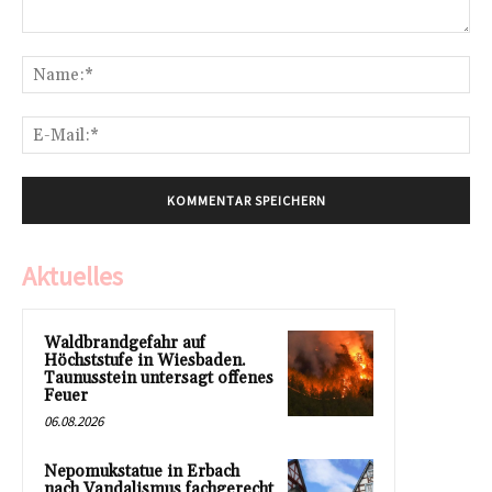
Kommentar:
Na
E-
Mai
Aktuelles
Waldbrandgefahr auf
Höchststufe in Wiesbaden.
Taunusstein untersagt offenes
Feuer
06.08.2026
Nepomukstatue in Erbach
nach Vandalismus fachgerecht