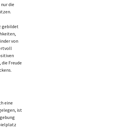
 nur die
ützen.
z gebildet
hkeiten,
inder von
rtvoll
sitiven
, die Freude
ckens.
ch eine
gelegen, ist
Umgebung
ielplatz