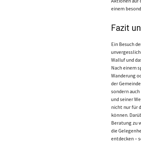
Aktionen auf 
einem besonde
Fazit u
Ein Besuch de
unvergesslich
Walluf und das
Nach einem sp
Wanderung ode
der Gemeinde 
sondern auch l
und seiner We
nicht nur für 
können. Darüb
Beratung zu w
die Gelegenhe
entdecken – s