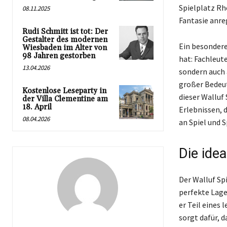
Spielplatz Rhe
08.11.2025
Fantasie anre
Rudi Schmitt ist tot: Der
Gestalter des modernen
Ein besondere
Wiesbaden im Alter von
98 Jahren gestorben
hat: Fachleut
13.04.2026
sondern auch 
großer Bedeut
Kostenlose Leseparty in
dieser Walluf
der Villa Clementine am
18. April
Erlebnissen, d
08.04.2026
an Spiel und 
Die ide
Der Walluf Spi
perfekte Lage 
er Teil eines
sorgt dafür, 