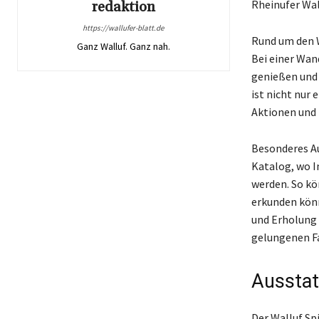
Rheinufer Wal
redaktion
https://wallufer-blatt.de
Rund um den W
Ganz Walluf. Ganz nah.
Bei einer Wan
genießen und 
ist nicht nur 
Aktionen und 
Besonderes Au
Katalog, wo I
werden. So kö
erkunden könn
und Erholung 
gelungenen F
Ausstat
Der Walluf Spi