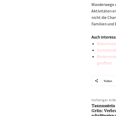
Wanderwege un
Aktivitäten e
nicht die Cha
Familien und 
Auch interess
Wasserspie
Sommeraben
Modernisie
geöffnet
Teilen
Vorheriger Artik
Taunusstein 
Grün: Verbr
schrittweise