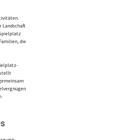
ivitäten.
e Landschaft
Spielplatz
Familien, die
ielplatz-
tellt
e gemeinsam
ielvergnügen
n
es
sse von