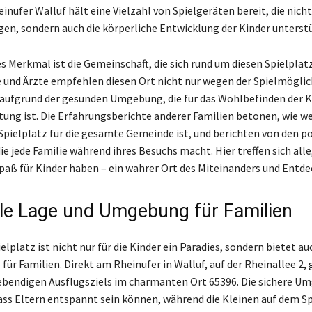
inufer Walluf hält eine Vielzahl von Spielgeräten bereit, die nicht
gen, sondern auch die körperliche Entwicklung der Kinder unterst
s Merkmal ist die Gemeinschaft, die sich rund um diesen Spielplat
e und Ärzte empfehlen diesen Ort nicht nur wegen der Spielmöglic
aufgrund der gesunden Umgebung, die für das Wohlbefinden der K
ung ist. Die Erfahrungsberichte anderer Familien betonen, wie we
 Spielplatz für die gesamte Gemeinde ist, und berichten von den po
ie jede Familie während ihres Besuchs macht. Hier treffen sich alle
Spaß für Kinder haben – ein wahrer Ort des Miteinanders und Entde
ale Lage und Umgebung für Familien
elplatz ist nicht nur für die Kinder ein Paradies, sondern bietet au
für Familien. Direkt am Rheinufer in Walluf, auf der Rheinallee 2, 
 lebendigen Ausflugsziels im charmanten Ort 65396. Die sichere 
dass Eltern entspannt sein können, während die Kleinen auf dem Sp