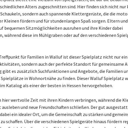
chiedlichen Alters zugeschnitten sind. Hier finden sich nicht nur 
Schaukeln, sondern auch spannende Klettergerüste, die die moto
er Kleinen fördern und für stundenlangen Spaß sorgen. Eltern und
uf bequemen Sitzmöglichkeiten ausruhen und ihre Kinder dabei
n, während diese im Mühlgraben oder auf den verschiedenen Spiel
Treffpunkt für Familien in Walluf ist dieser Spielplatz nicht nur ein
Aktivitäten, sondern auch der perfekte Standort für gemeinsame A
gibt es zusätzlich Suchfunktionen und Angebote, die Familien u
 Spielplätze in Wohnortnähe zu finden. Dieser Walluf Spielplatz w
im Katalog als einer der besten in Hessen hervorgehoben.
 hier wertvolle Zeit mit ihren Kindern verbringen, während die Kl
 ausleben und neue Freundschaften schließen. Der gut ausgestat
t dabei ein idealer Ort, um die Gemeinschaft zu stärken und gemei
zu schaffen. Über die verschiedenen Spielgeräte hinaus fördern 