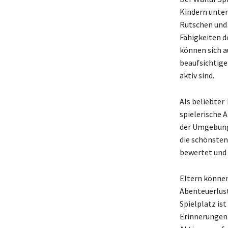
Kindern unters
Rutschen und 
Fähigkeiten d
können sich a
beaufsichtige
aktiv sind.
Als beliebter 
spielerische 
der Umgebung 
die schönsten
bewertet und 
Eltern können
Abenteuerlust
Spielplatz is
Erinnerungen 