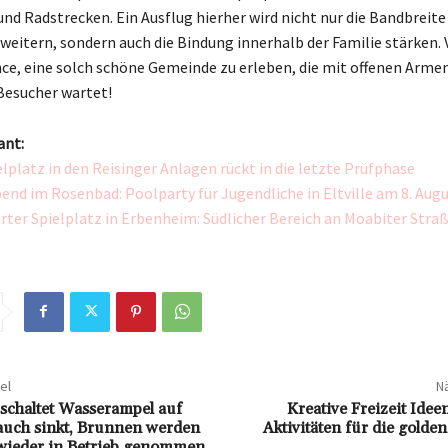
d Radstrecken. Ein Ausflug hierher wird nicht nur die Bandbreite
rweitern, sondern auch die Bindung innerhalb der Familie stärken.
nce, eine solch schöne Gemeinde zu erleben, die mit offenen Armen
Besucher wartet!
ant:
lplatz in den Reisinger Anlagen rückt in die letzte Prüfphase
d im Rosenbad: Poolparty für Jugendliche in Eltville am 8. Aug
rter Spielplatz in Erbenheim: Südlicher Bereich an Moabiter Stra
el
Nä
schaltet Wasserampel auf
Kreative Freizeit Idee
auch sinkt, Brunnen werden
Aktivitäten für die golden
 wieder in Betrieb genommen