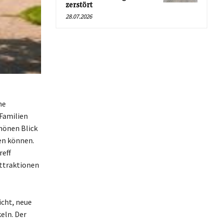
zerstört
28.07.2026
he
 Familien
chönen Blick
en können.
reff
Attraktionen
icht, neue
eln. Der