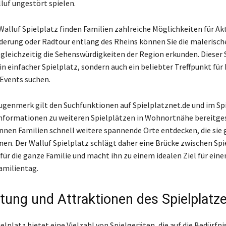
luf ungestört spielen.
alluf Spielplatz finden Familien zahlreiche Möglichkeiten für Akt
derung oder Radtour entlang des Rheins können Sie die malerisch
gleichzeitig die Sehenswürdigkeiten der Region erkunden. Dieser 
ein einfacher Spielplatz, sondern auch ein beliebter Treffpunkt für 
Events suchen.
genmerk gilt den Suchfunktionen auf Spielplatznet.de und im Sp
nformationen zu weiteren Spielplätzen in Wohnortnähe bereitges
nnen Familien schnell weitere spannende Orte entdecken, die si
en. Der Walluf Spielplatz schlägt daher eine Brücke zwischen Sp
für die ganze Familie und macht ihn zu einem idealen Ziel für eine
amilientag.
tung und Attraktionen des Spielplatz
elplatz bietet eine Vielzahl von Spielgeräten, die auf die Bedürfni