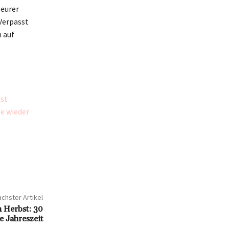
 eurer
 Verpasst
 auf
ust
ße wieder
chster Artikel
n Herbst: 30
e Jahreszeit