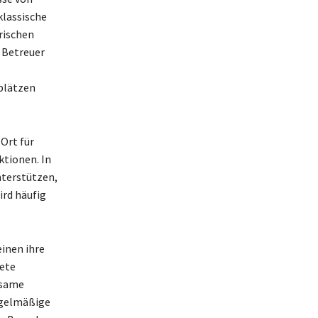
klassische
rischen
 Betreuer
plätzen
 Ort für
ktionen. In
nterstützen,
ird häufig
einen ihre
tete
nsame
regelmäßige