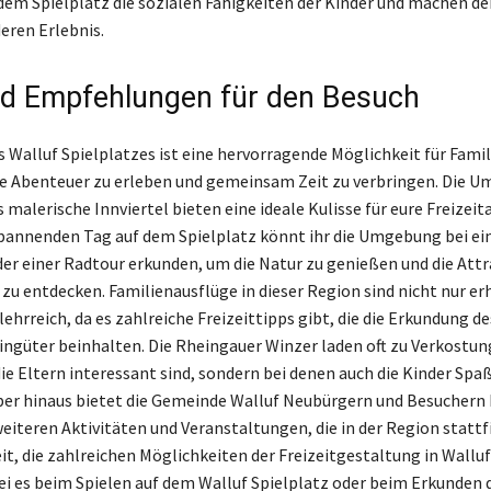
dem Spielplatz die sozialen Fähigkeiten der Kinder und machen d
ren Erlebnis.
nd Empfehlungen für den Besuch
s Walluf Spielplatzes ist eine hervorragende Möglichkeit für Famil
e Abenteuer zu erleben und gemeinsam Zeit zu verbringen. Die U
 malerische Innviertel bieten eine ideale Kulisse für eure Freizeit
annenden Tag auf dem Spielplatz könnt ihr die Umgebung bei ei
r einer Radtour erkunden, um die Natur zu genießen und die Att
zu entdecken. Familienausflüge in dieser Region sind nicht nur e
ehrreich, da es zahlreiche Freizeittipps gibt, die die Erkundung d
ingüter beinhalten. Die Rheingauer Winzer laden oft zu Verkostung
die Eltern interessant sind, sondern bei denen auch die Kinder Sp
er hinaus bietet die Gemeinde Walluf Neubürgern und Besuchern 
eiteren Aktivitäten und Veranstaltungen, die in der Region stattf
it, die zahlreichen Möglichkeiten der Freizeitgestaltung in Walluf
ei es beim Spielen auf dem Walluf Spielplatz oder beim Erkunden