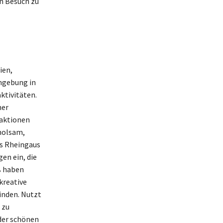
en Besuch zu
ien,
mgebung in
aktivitäten.
ner
raktionen
rholsam,
es Rheingaus
en ein, die
aß haben
kreative
inden. Nutzt
 zu
 der schönen