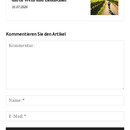
durch Wein und Landschaft
31.07.2026
Kommentieren Sie den Artikel
Kommentar:
Na
E-
Mai