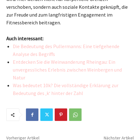
verschoben, sondern auch soziale Kontakte geknüpft, die
zur Freude und zum langfristigen Engagement im
Fitnessbereich beitragen.
Auch interessant:
Die Bedeutung des Pullermanns: Eine tiefgehende
Analyse des Begriffs
Entdecken Sie die Weinwanderung Rheingau: Ein
unvergessliches Erlebnis zwischen Weinbergen und
Natur
Was bedeutet 10k? Die vollständige Erklärung zur
Bedeutung des ‚k‘ hinter der Zahl
Vorheriger Artikel
Nächster Artikel