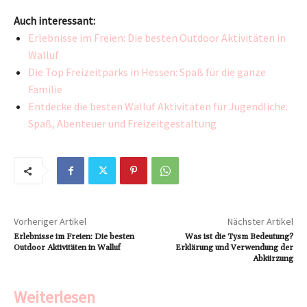
Auch interessant:
Erlebnisse im Freien: Die besten Outdoor Aktivitäten in
Walluf
Die Top Freizeitparks in Hessen: Spaß für die ganze
Familie
Entdecke die besten Walluf Aktivitäten für Jugendliche:
Spaß, Abenteuer und Freizeitgestaltung
Vorheriger Artikel
Nächster Artikel
Erlebnisse im Freien: Die besten
Was ist die Tysm Bedeutung?
Outdoor Aktivitäten in Walluf
Erklärung und Verwendung der
Abkürzung
Weiterlesen