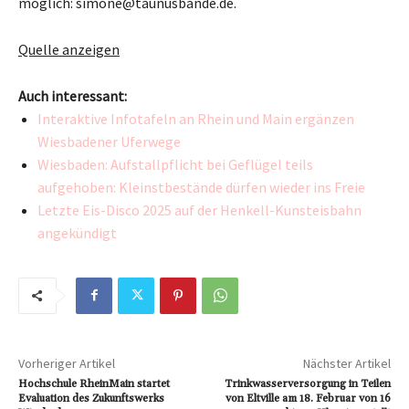
möglich: simone@taunusbande.de.
Quelle anzeigen
Auch interessant:
Interaktive Infotafeln an Rhein und Main ergänzen
Wiesbadener Uferwege
Wiesbaden: Aufstallpflicht bei Geflügel teils
aufgehoben: Kleinstbestände dürfen wieder ins Freie
Letzte Eis-Disco 2025 auf der Henkell-Kunsteisbahn
angekündigt
Vorheriger Artikel
Nächster Artikel
Hochschule RheinMain startet
Trinkwasserversorgung in Teilen
Evaluation des Zukunftswerks
von Eltville am 18. Februar von 16