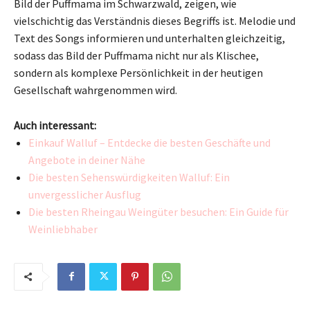
Bild der Puffmama im Schwarzwald, zeigen, wie
vielschichtig das Verständnis dieses Begriffs ist. Melodie und
Text des Songs informieren und unterhalten gleichzeitig,
sodass das Bild der Puffmama nicht nur als Klischee,
sondern als komplexe Persönlichkeit in der heutigen
Gesellschaft wahrgenommen wird.
Auch interessant:
Einkauf Walluf – Entdecke die besten Geschäfte und
Angebote in deiner Nähe
Die besten Sehenswürdigkeiten Walluf: Ein
unvergesslicher Ausflug
Die besten Rheingau Weingüter besuchen: Ein Guide für
Weinliebhaber