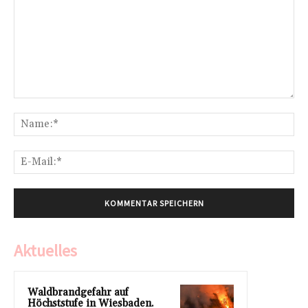
Kommentar:
Na
E-
Mai
Aktuelles
Waldbrandgefahr auf
Höchststufe in Wiesbaden.