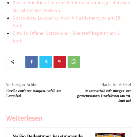
Kaiser-Friedrich-Therme bleibt im Sommer geschlossen
zur jährlichen Revision
Kostenlose Leseparty in der Villa Clementine am 18.
April
Eltville: Offener Strick- und Häkeltreff beginnt am 2.
April
Vorheriger Artikel
Nächster Artikel
Eltville entfernt Raupen-Befall am
Martinsthal ruft Bürger zur
Leinpfad
gemeinsamen Dorfaktion am 20.
Juni auf
Weiterlesen
Nacho Bedeutung: Fascinierende