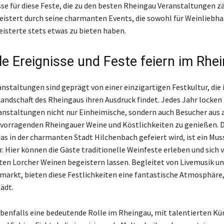
sse für diese Feste, die zu den besten Rheingau Veranstaltungen z
istert durch seine charmanten Events, die sowohl für Weinliebha
eisterte stets etwas zu bieten haben.
lle Ereignisse und Feste feiern im Rhe
nstaltungen sind geprägt von einer einzigartigen Festkultur, die 
andschaft des Rheingaus ihren Ausdruck findet. Jedes Jahr locken
anstaltungen nicht nur Einheimische, sondern auch Besucher aus a
rvorragenden Rheingauer Weine und Köstlichkeiten zu genießen. 
as in der charmanten Stadt Hilchenbach gefeiert wird, ist ein Muss
. Hier können die Gäste traditionelle Weinfeste erleben und sich 
en Lorcher Weinen begeistern lassen. Begleitet von Livemusik u
arkt, bieten diese Festlichkeiten eine fantastische Atmosphäre,
ädt.
ebenfalls eine bedeutende Rolle im Rheingau, mit talentierten Kü