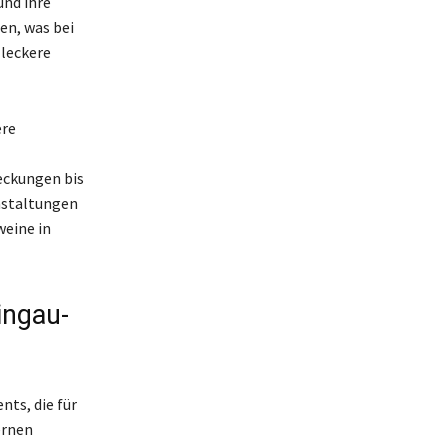
und ihre
en, was bei
 leckere
ere
deckungen bis
nstaltungen
weine in
ingau-
nts, die für
ernen