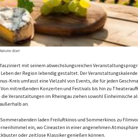
allufer Blatt
 fasziniert mit seinem abwechslungsreichen Veranstaltungsprog
e Leben der Region lebendig gestaltet. Der Veranstaltungskalende
us-Kreis umfasst eine Vielzahl von Events, die für jeden Geschm
 Von mitreißenden Konzerten und Festivals bis hin zu Theaterauf
– die Veranstaltungen im Rheingau ziehen sowohl Einheimische al
außerhalb an.
n Sommerabenden laden Freiluftkinos und Sommerkinos zu Filmv
ernenhimmel ein, wo Cineasten in einer angenehmen Atmosphäre
kbuster oder zeitlose Klassiker genießen können.