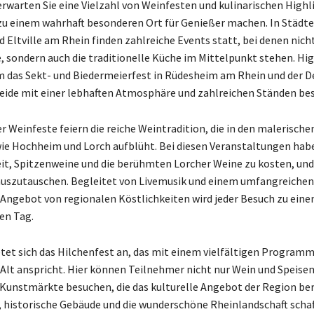
rwarten Sie eine Vielzahl von Weinfesten und kulinarischen Highli
zu einem wahrhaft besonderen Ort für Genießer machen. In Städte
 Eltville am Rhein finden zahlreiche Events statt, bei denen nicht
, sondern auch die traditionelle Küche im Mittelpunkt stehen. Hig
 das Sekt- und Biedermeierfest in Rüdesheim am Rhein und der D
beide mit einer lebhaften Atmosphäre und zahlreichen Ständen be
r Weinfeste feiern die reiche Weintradition, die in den malerische
ie Hochheim und Lorch aufblüht. Bei diesen Veranstaltungen hab
it, Spitzenweine und die berühmten Lorcher Weine zu kosten, und
auszutauschen. Begleitet von Livemusik und einem umfangreichen
 Angebot von regionalen Köstlichkeiten wird jeder Besuch zu ein
en Tag.
etet sich das Hilchenfest an, das mit einem vielfältigen Program
 Alt anspricht. Hier können Teilnehmer nicht nur Wein und Speise
Kunstmärkte besuchen, die das kulturelle Angebot der Region ber
historische Gebäude und die wunderschöne Rheinlandschaft schaf