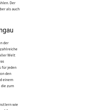
ählen. Der
ber als auch
ingau
in der
 zahlreiche
ller Welt
Das
 für jeden
von den
nd einem
 die zum
nstlern wie