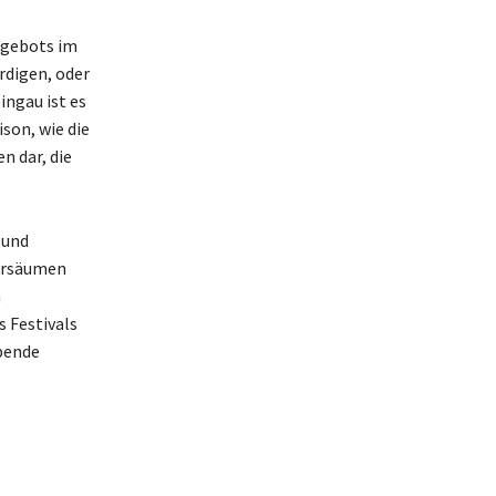
ngebots im
rdigen, oder
ingau ist es
son, wie die
n dar, die
 und
versäumen
n
 Festivals
bende