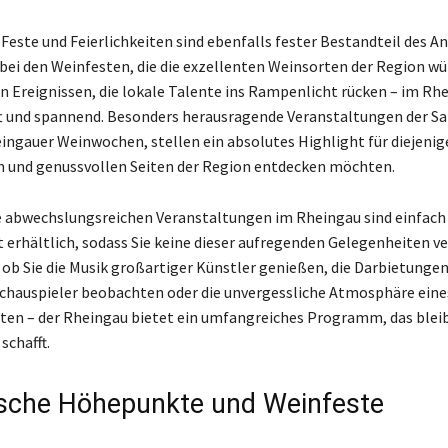
este und Feierlichkeiten sind ebenfalls fester Bestandteil des A
bei den Weinfesten, die die exzellenten Weinsorten der Region wü
en Ereignissen, die lokale Talente ins Rampenlicht rücken – im Rhe
 und spannend. Besonders herausragende Veranstaltungen der Sai
ingauer Weinwochen, stellen ein absolutes Highlight für diejenige
en und genussvollen Seiten der Region entdecken möchten.
ie abwechslungsreichen Veranstaltungen im Rheingau sind einfach
 erhältlich, sodass Sie keine dieser aufregenden Gelegenheiten 
 ob Sie die Musik großartiger Künstler genießen, die Darbietunge
Schauspieler beobachten oder die unvergessliche Atmosphäre eines
en – der Rheingau bietet ein umfangreiches Programm, das blei
schafft.
ische Höhepunkte und Weinfeste