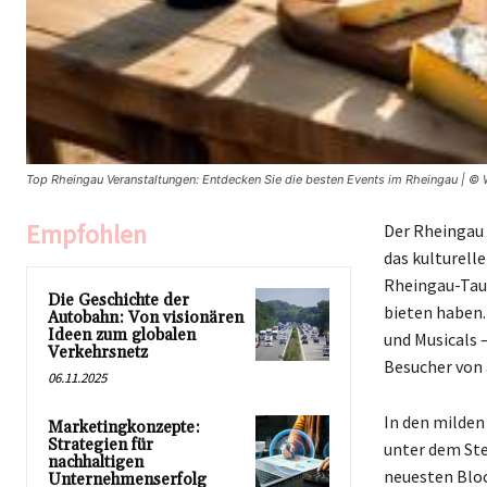
Top Rheingau Veranstaltungen: Entdecken Sie die besten Events im Rheingau | © W
Empfohlen
Der Rheingau
das kulturell
Rheingau-Taun
Die Geschichte der
bieten haben.
Autobahn: Von visionären
Ideen zum globalen
und Musicals 
Verkehrsnetz
Besucher von 
06.11.2025
In den milde
Marketingkonzepte:
Strategien für
unter dem St
nachhaltigen
neuesten Bloc
Unternehmenserfolg