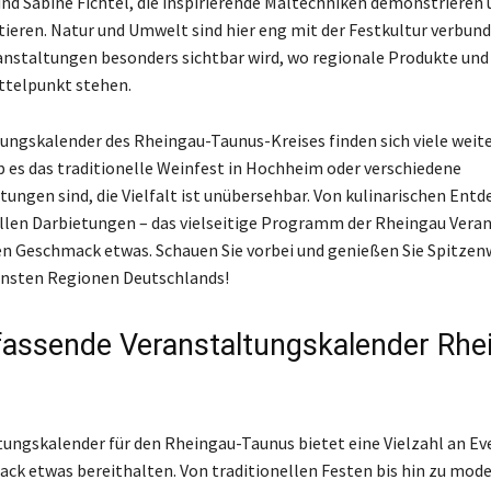
nd Sabine Fichtel, die inspirierende Maltechniken demonstrieren 
ieren. Natur und Umwelt sind hier eng mit der Festkultur verbund
nstaltungen besonders sichtbar wird, wo regionale Produkte und
ttelpunkt stehen.
ungskalender des Rheingau-Taunus-Kreises finden sich viele weit
b es das traditionelle Weinfest in Hochheim oder verschiedene
tungen sind, die Vielfalt ist unübersehbar. Von kulinarischen Ent
ellen Darbietungen – das vielseitige Programm der Rheingau Vera
den Geschmack etwas. Schauen Sie vorbei und genießen Sie Spitzen
önsten Regionen Deutschlands!
assende Veranstaltungskalender Rhe
tungskalender für den Rheingau-Taunus bietet eine Vielzahl an Eve
ck etwas bereithalten. Von traditionellen Festen bis hin zu mod