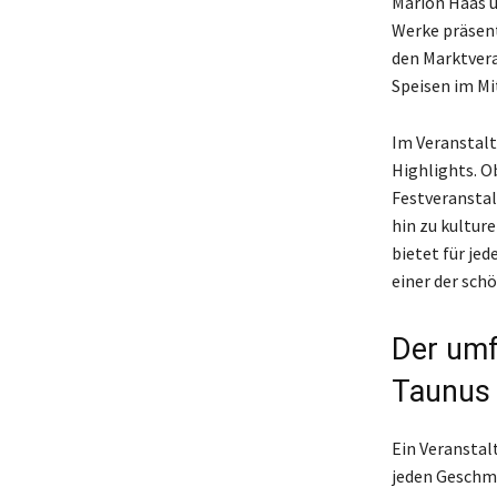
Marion Haas u
Werke präsent
den Marktvera
Speisen im Mi
Im Veranstalt
Highlights. O
Festveranstal
hin zu kultur
bietet für je
einer der sch
Der umf
Taunus
Ein Veranstal
jeden Geschma