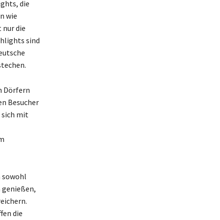
ghts, die
n wie
 nur die
hlights sind
eutsche
stechen.
n Dörfern
en Besucher
 sich mit
em
m sowohl
n genießen,
eichern.
fen die