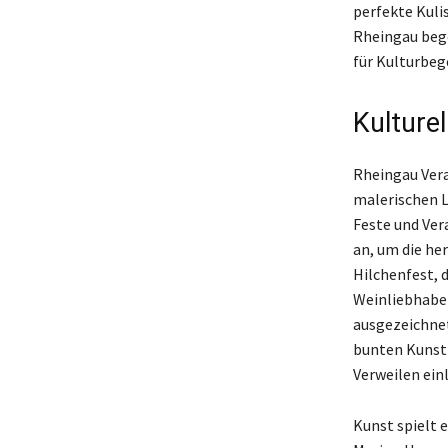
perfekte Kuli
Rheingau bege
für Kulturbeg
Kulture
Rheingau Vera
malerischen L
Feste und Ver
an, um die he
Hilchenfest, d
Weinliebhaber
ausgezeichnet
bunten Kunstm
Verweilen einl
Kunst spielt 