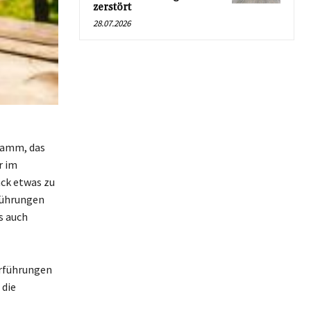
zerstört
28.07.2026
ramm, das
r im
ack etwas zu
führungen
s auch
orführungen
 die