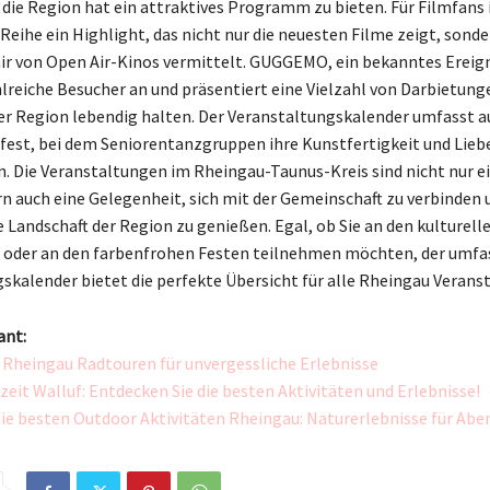
 die Region hat ein attraktives Programm zu bieten. Für Filmfans i
ihe ein Highlight, das nicht nur die neuesten Filme zeigt, sonde
ir von Open Air-Kinos vermittelt. GUGGEMO, ein bekanntes Ereign
lreiche Besucher an und präsentiert eine Vielzahl von Darbietunge
er Region lebendig halten. Der Veranstaltungskalender umfasst a
fest, bei dem Seniorentanzgruppen ihre Kunstfertigkeit und Lieb
. Die Veranstaltungen im Rheingau-Taunus-Kreis sind nicht nur ei
rn auch eine Gelegenheit, sich mit der Gemeinschaft zu verbinden 
Landschaft der Region zu genießen. Egal, ob Sie an den kulturell
oder an den farbenfrohen Festen teilnehmen möchten, der umfa
skalender bietet die perfekte Übersicht für alle Rheingau Verans
ant:
 Rheingau Radtouren für unvergessliche Erlebnisse
zeit Walluf: Entdecken Sie die besten Aktivitäten und Erlebnisse!
ie besten Outdoor Aktivitäten Rheingau: Naturerlebnisse für Abe