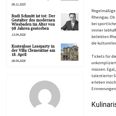
08.11.2025
Regelmäßige F
Rudi Schmitt ist tot: Der
Rheingau. Ob 
Gestalter des modernen
bei sportlich
Wiesbaden im Alter von
98 Jahren gestorben
immer lebhaft
13.04.2026
beliebten Rhe
die kulturell
Kostenlose Leseparty in
der Villa Clementine am
18. April
Tickets für d
08.04.2026
unkompliziert
müssen. Egal,
talentierter 
erleben möcht
Erinnerungen 
Kulinar