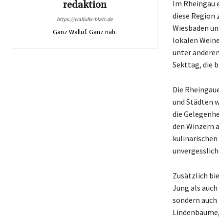
redaktion
Im Rheingau e
diese Region 
https://wallufer-blatt.de
Wiesbaden und
Ganz Walluf. Ganz nah.
lokalen Weine
unter anderem
Sekttag, die 
Die Rheingaue
und Städten w
die Gelegenhe
den Winzern 
kulinarischen
unvergesslich
Zusätzlich bi
Jung als auch
sondern auch 
Lindenbäume, 