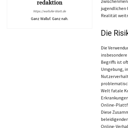
zwischenmens
redaktion
jugendlichen
https://wallufer-blatt.de
Realität weit
Ganz Walluf. Ganz nah.
Die Ris
Die Verwendun
insbesondere 
Begriffs ist o
Umgebung, in
Nutzerverhalt
problematisch
Welt fatale 
Erkrankungen.
Online-Plattf
Diese Zusamme
beleidigenden
Online-Verhal