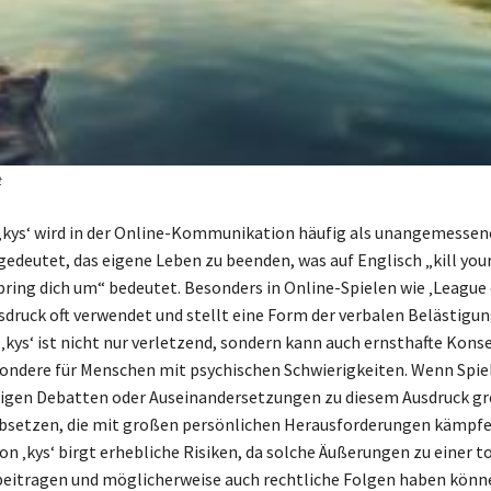
t
kys‘ wird in der Online-Kommunikation häufig als unangemessen
gedeutet, das eigene Leben zu beenden, was auf Englisch „kill you
bring dich um“ bedeutet. Besonders in Online-Spielen wie ‚League
sdruck oft verwendet und stellt eine Form der verbalen Belästigun
‚kys‘ ist nicht nur verletzend, sondern kann auch ernsthafte Kon
ondere für Menschen mit psychischen Schwierigkeiten. Wenn Spie
zigen Debatten oder Auseinandersetzungen zu diesem Ausdruck gr
absetzen, die mit großen persönlichen Herausforderungen kämpfe
n ‚kys‘ birgt erhebliche Risiken, da solche Äußerungen zu einer t
itragen und möglicherweise auch rechtliche Folgen haben können