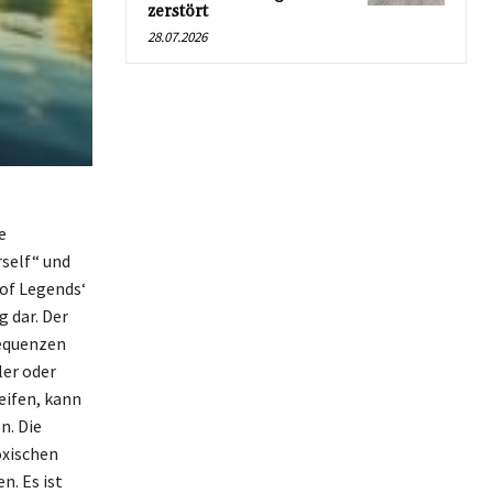
zerstört
28.07.2026
e
rself“ und
 of Legends‘
g dar. Der
sequenzen
ler oder
eifen, kann
n. Die
oxischen
. Es ist