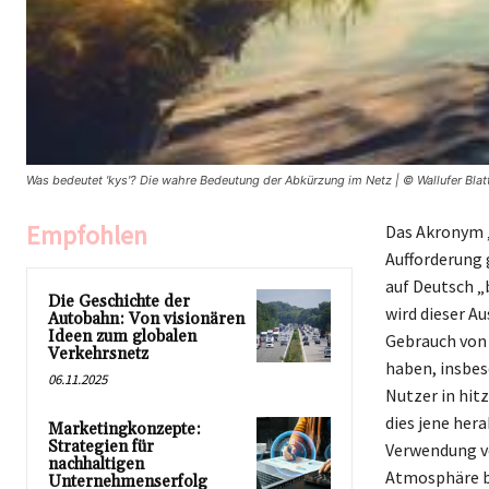
Was bedeutet 'kys'? Die wahre Bedeutung der Abkürzung im Netz | © Wallufer Blat
Empfohlen
Das Akronym ‚
Aufforderung 
auf Deutsch „
Die Geschichte der
wird dieser Au
Autobahn: Von visionären
Ideen zum globalen
Gebrauch von 
Verkehrsnetz
haben, insbes
06.11.2025
Nutzer in hit
dies jene her
Marketingkonzepte:
Strategien für
Verwendung vo
nachhaltigen
Atmosphäre be
Unternehmenserfolg