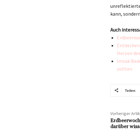
unreflektiert
kann, sondern
Auch interess
Erdbeerwoc
Entdecken 
Herzen de
Imsak Bede
sollten
Teilen
Vorheriger Artik
Erdbeerwoche
darüber wiss