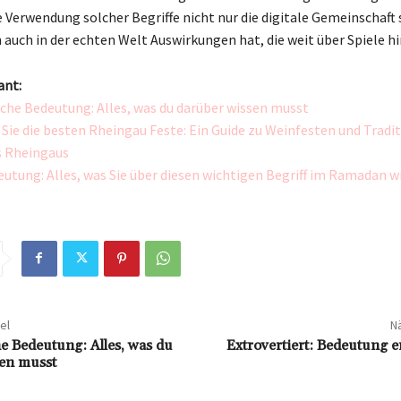
e Verwendung solcher Begriffe nicht nur die digitale Gemeinschaft
 auch in der echten Welt Auswirkungen hat, die weit über Spiele h
ant:
he Bedeutung: Alles, was du darüber wissen musst
Sie die besten Rheingau Feste: Ein Guide zu Weinfesten und Tradi
s Rheingaus
utung: Alles, was Sie über diesen wichtigen Begriff im Ramadan w
el
Nä
 Bedeutung: Alles, was du
Extrovertiert: Bedeutung e
en musst