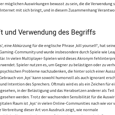
 der möglichen Auswirkungen bewusst zu sein, die die Verwendung 
Internet mit sich bringt, und in diesem Zusammenhang Verantwo
t und Verwendung des Begriffs
ys‘, eine Abkürzung für die englische Phrase ‚kill yourself‘, hat se
-Gaming-Community und wurde insbesondere durch Spiele wie Lea
är. In vielen Multiplayer-Spielen wird dieses Akronym fehlinterpr
erwendet. Spieler nutzen es, um Gegner zu belästigen oder zu verh
 psychischen Probleme nachzudenken, die hinter solch einer Auss
Gebrauch von ‚kys‘ kann sowohl humorvoll als auch ignorant ersch
nd Intention des Sprechers. Oftmals wird es als ein Zeichen für e
ngesehen, in der Belästigung und das Herabsetzen anderer als Teil
esehen werden. Trotz der wachsenden Sensibilität für die Auswi
gitalen Raum ist ‚kys‘ in vielen Online-Communities nach wie vor v
 Verbreitung dieser Art von Ausdruck zeigt, wie normale