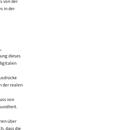
s von der
 in der
,
ung dieses
digitalen
Ausdrücke
n der realen
uss von
sundheit.
onen über
h, dass die