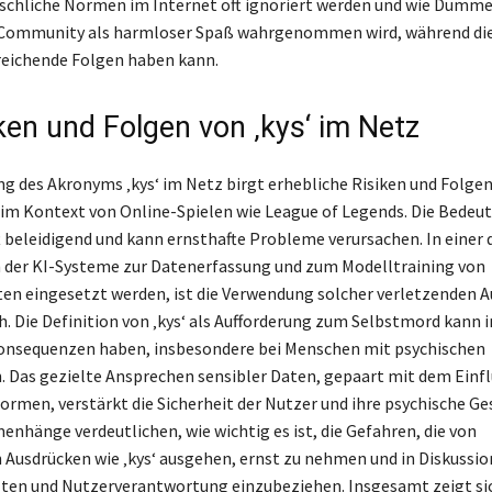
chliche Normen im Internet oft ignoriert werden und wie Dumme
 Community als harmloser Spaß wahrgenommen wird, während dies
reichende Folgen haben kann.
iken und Folgen von ‚kys‘ im Netz
g des Akronyms ‚kys‘ im Netz birgt erhebliche Risiken und Folgen
im Kontext von Online-Spielen wie League of Legends. Die Bedeut
ft beleidigend und kann ernsthafte Probleme verursachen. In einer 
 der KI-Systeme zur Datenerfassung und zum Modelltraining von
en eingesetzt werden, ist die Verwendung solcher verletzenden 
. Die Definition von ‚kys‘ als Aufforderung zum Selbstmord kann i
Konsequenzen haben, insbesondere bei Menschen mit psychischen
 Das gezielte Ansprechen sensibler Daten, gepaart mit dem Einfl
ormen, verstärkt die Sicherheit der Nutzer und ihre psychische Ge
nhänge verdeutlichen, wie wichtig es ist, die Gefahren, die von
 Ausdrücken wie ‚kys‘ ausgehen, ernst zu nehmen und in Diskussi
ten und Nutzerverantwortung einzubeziehen. Insgesamt zeigt sic