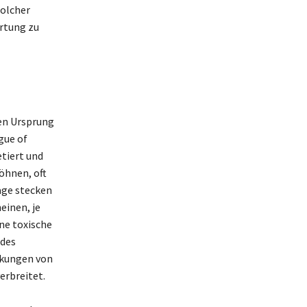
solcher
rtung zu
inen Ursprung
gue of
etiert und
öhnen, oft
age stecken
einen, je
ine toxische
 des
rkungen von
erbreitet.