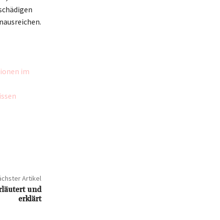
 schädigen
inausreichen.
tionen im
issen
chster Artikel
rläutert und
erklärt