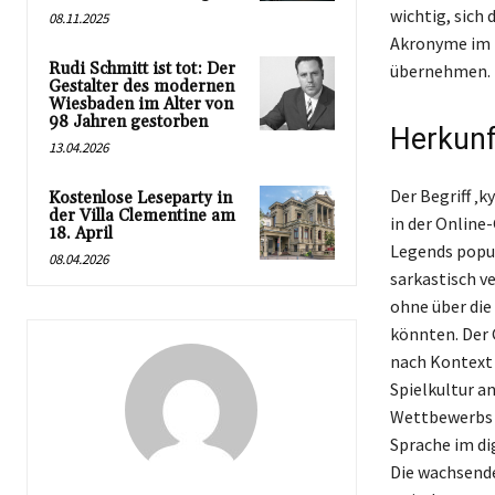
wichtig, sich
08.11.2025
Akronyme im 
Rudi Schmitt ist tot: Der
übernehmen.
Gestalter des modernen
Wiesbaden im Alter von
98 Jahren gestorben
Herkunf
13.04.2026
Der Begriff ‚k
Kostenlose Leseparty in
der Villa Clementine am
in der Online
18. April
Legends popul
08.04.2026
sarkastisch v
ohne über die
könnten. Der 
nach Kontext u
Spielkultur a
Wettbewerbs g
Sprache im di
Die wachsende