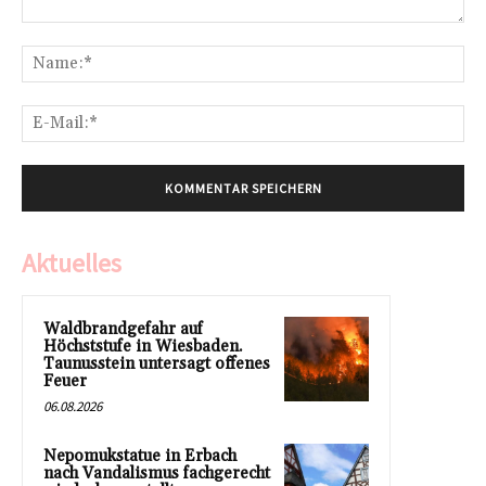
Kommentar:
Na
E-
Mai
Aktuelles
Waldbrandgefahr auf
Höchststufe in Wiesbaden.
Taunusstein untersagt offenes
Feuer
06.08.2026
Nepomukstatue in Erbach
nach Vandalismus fachgerecht