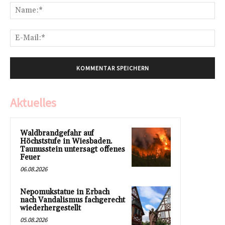
Na
E-
Mai
Aktuelles
Waldbrandgefahr auf
Höchststufe in Wiesbaden.
Taunusstein untersagt offenes
Feuer
06.08.2026
Nepomukstatue in Erbach
nach Vandalismus fachgerecht
wiederhergestellt
05.08.2026