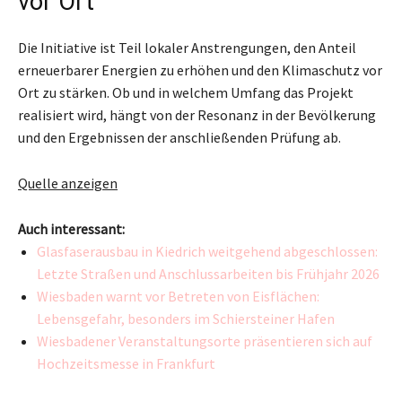
vor Ort
Die Initiative ist Teil lokaler Anstrengungen, den Anteil
erneuerbarer Energien zu erhöhen und den Klimaschutz vor
Ort zu stärken. Ob und in welchem Umfang das Projekt
realisiert wird, hängt von der Resonanz in der Bevölkerung
und den Ergebnissen der anschließenden Prüfung ab.
Quelle anzeigen
Auch interessant:
Glasfaserausbau in Kiedrich weitgehend abgeschlossen:
Letzte Straßen und Anschlussarbeiten bis Frühjahr 2026
Wiesbaden warnt vor Betreten von Eisflächen:
Lebensgefahr, besonders im Schiersteiner Hafen
Wiesbadener Veranstaltungsorte präsentieren sich auf
Hochzeitsmesse in Frankfurt