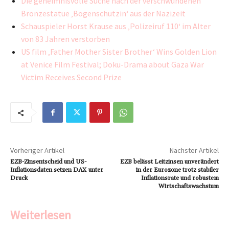
Die geheimnisvolle Suche nach der verschwundenen
Bronzestatue ‚Bogenschützin‘ aus der Nazizeit
Schauspieler Horst Krause aus ‚Polizeiruf 110‘ im Alter
von 83 Jahren verstorben
US film ‚Father Mother Sister Brother‘ Wins Golden Lion
at Venice Film Festival; Doku-Drama about Gaza War
Victim Receives Second Prize
Vorheriger Artikel
Nächster Artikel
EZB-Zinsentscheid und US-
EZB belässt Leitzinsen unverändert
Inflationsdaten setzen DAX unter
in der Eurozone trotz stabiler
Druck
Inflationsrate und robustem
Wirtschaftswachstum
Weiterlesen