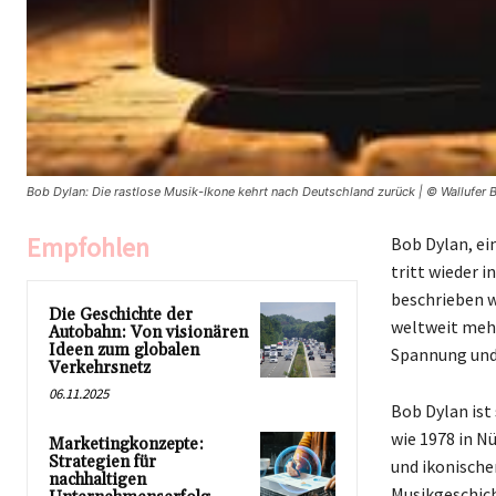
Bob Dylan: Die rastlose Musik-Ikone kehrt nach Deutschland zurück | © Wallufer B
Empfohlen
Bob Dylan, ei
tritt wieder 
beschrieben w
Die Geschichte der
weltweit mehr
Autobahn: Von visionären
Ideen zum globalen
Spannung und
Verkehrsnetz
06.11.2025
Bob Dylan ist
wie 1978 in N
Marketingkonzepte:
Strategien für
und ikonische
nachhaltigen
Musikgeschich