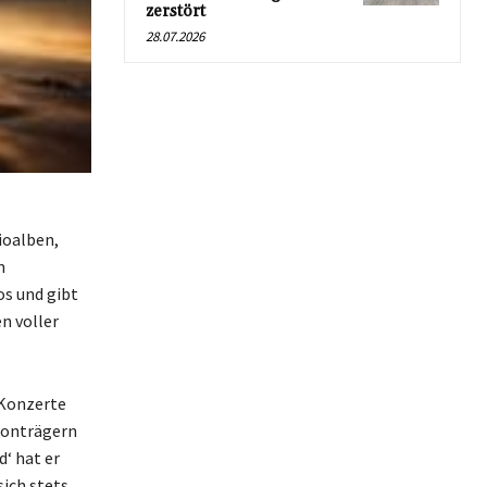
zerstört
28.07.2026
ioalben,
n
os und gibt
n voller
 Konzerte
 Tonträgern
‘ hat er
ich stets