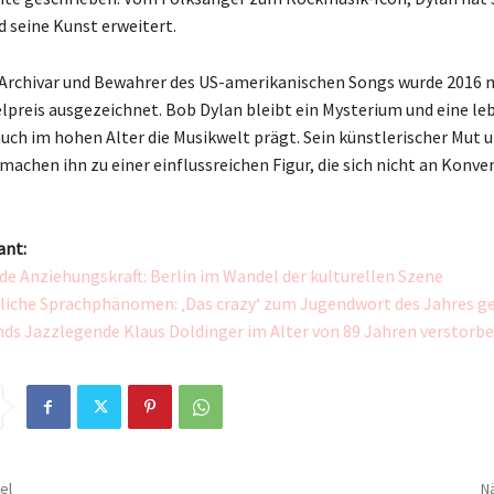
 seine Kunst erweitert.
 Archivar und Bewahrer des US-amerikanischen Songs wurde 2016 
lpreis ausgezeichnet. Bob Dylan bleibt ein Mysterium und eine le
auch im hohen Alter die Musikwelt prägt. Sein künstlerischer Mut u
 machen ihn zu einer einflussreichen Figur, die sich nicht an Konv
ant:
e Anziehungskraft: Berlin im Wandel der kulturellen Szene
liche Sprachphänomen: ‚Das crazy‘ zum Jugendwort des Jahres g
ds Jazzlegende Klaus Doldinger im Alter von 89 Jahren verstorb
el
Nä