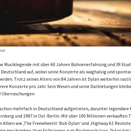
latt
ne Musiklegende mit über 60 Jahren Bühnenerfahrung und 39 Stud
in Deutschland auf, wobei seine Konzerte als waghalsig und sponta
erden. Trotz seines Alters von 84 Jahren ist Dylan weiterhin rastl
ere Konzerte pro Jahr. Sein Wesen und seine Darbietungen bleibe
 Überraschungen.
 schon mehrfach in Deutschland aufgetreten, darunter legendäre
ürnberg und 1987 in Ost-Berlin. Mit über 100 Millionen verkauften
n Alben wie ‚The Freewheelin’ Bob Dylan‘ und ‚Highway 61 Revisited
te geschrieben. Vom Folksänger zum Rockmusik-Icon, Dylan hat s