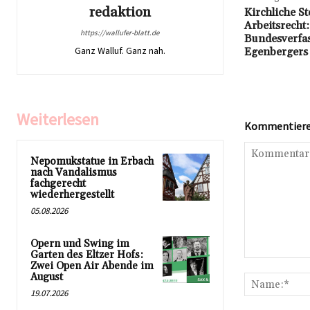
redaktion
Kirchliche S
Arbeitsrecht
https://wallufer-blatt.de
Bundesverfas
Ganz Walluf. Ganz nah.
Egenbergers 
Weiterlesen
Kommentieren
Nepomukstatue in Erbach
nach Vandalismus
fachgerecht
wiederhergestellt
05.08.2026
Opern und Swing im
Garten des Eltzer Hofs:
Kommentar:
Zwei Open Air Abende im
August
19.07.2026