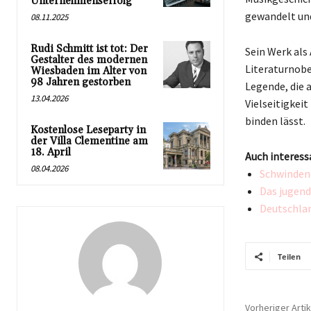
Unternehmenserfolg
gewandelt und
08.11.2025
Rudi Schmitt ist tot: Der
Sein Werk als
Gestalter des modernen
Literaturnobe
Wiesbaden im Alter von
98 Jahren gestorben
Legende, die 
13.04.2026
Vielseitigkeit
binden lässt.
Kostenlose Leseparty in
der Villa Clementine am
18. April
Auch interess
08.04.2026
Schwindend
Das jugend
Deutschlan
Teilen
Vorheriger Artik