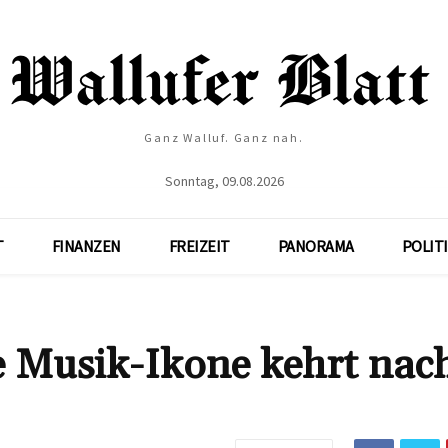
Ganz Walluf. Ganz nah.
Sonntag, 09.08.2026
T
FINANZEN
FREIZEIT
PANORAMA
POLIT
e Musik-Ikone kehrt nac