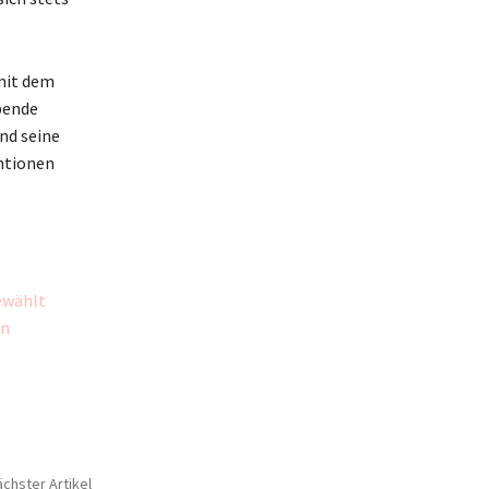
mit dem
bende
nd seine
entionen
ewählt
en
chster Artikel