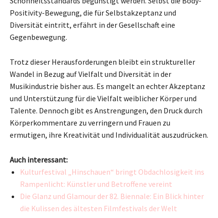
Schönheitsstandards begünstigt werden. Selbst die Body-
Positivity-Bewegung, die für Selbstakzeptanz und
Diversität eintritt, erfährt in der Gesellschaft eine
Gegenbewegung.
Trotz dieser Herausforderungen bleibt ein struktureller
Wandel in Bezug auf Vielfalt und Diversität in der
Musikindustrie bisher aus. Es mangelt an echter Akzeptanz
und Unterstützung für die Vielfalt weiblicher Körper und
Talente. Dennoch gibt es Anstrengungen, den Druck durch
Körperkommentare zu verringern und Frauen zu
ermutigen, ihre Kreativität und Individualität auszudrücken.
Auch interessant:
Kulturfestival „Hinschauen“ bringt Obdachlosigkeit ins
Rampenlicht: Künstler und Betroffene vereint
Die Glanz und Glamour der 82. Biennale: Ein Blick hinter
die Kulissen des ältesten Filmfestivals der Welt