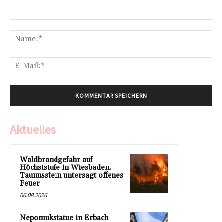
Kommentar:
Na
E-
Mai
Aktuelles
Waldbrandgefahr auf
Höchststufe in Wiesbaden.
Taunusstein untersagt offenes
Feuer
06.08.2026
Nepomukstatue in Erbach