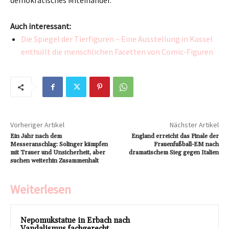
demokratisches Miteinander.
Auch interessant:
Die Spiegel der Tierfiguren – Eine Ausstellung in Kassel
enthüllt die menschlichen Facetten von Comic-Figuren
Vorheriger Artikel
Nächster Artikel
Ein Jahr nach dem
England erreicht das Finale der
Messeranschlag: Solinger kämpfen
Frauenfußball-EM nach
mit Trauer und Unsicherheit, aber
dramatischem Sieg gegen Italien
suchen weiterhin Zusammenhalt
Weiterlesen
Nepomukstatue in Erbach nach
Vandalismus fachgerecht