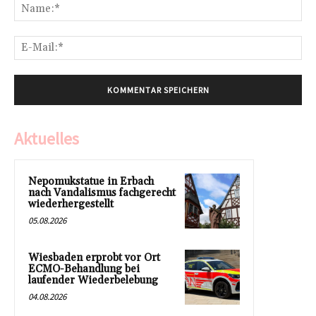
Na
E-
Mai
Aktuelles
Nepomukstatue in Erbach
nach Vandalismus fachgerecht
wiederhergestellt
05.08.2026
Wiesbaden erprobt vor Ort
ECMO-Behandlung bei
laufender Wiederbelebung
04.08.2026