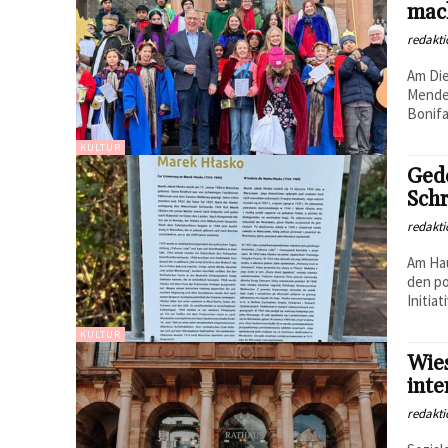
mac
redakti
Am Die
Mende 
Bonifat
KULTUR
Gede
Schr
redakti
Am Hau
den po
Initia
KULTUR
Wie
inte
redakti