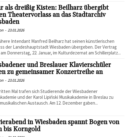
 als dreißig Kisten: Beilharz übergibt
en Theatervorlass an das Stadtarchiv
sbaden
on
-
23.01.2026
ühere Intendant Manfred Beilharz hat seinen künstlerischen
ass der Landeshauptstadt Wiesbaden übergeben. Der Vertrag
am Donnerstag, 22. Januar, im Kulturdezernat am Schillerplatz...
badener und Breslauer Klavierschüler
ten zu gemeinsamer Konzertreihe an
on
-
23.01.2026
itten Mal trafen sich Studierende der Wiesbadener
kademie und der Karol Lipiński Musikakademie in Breslau zu
musikalischen Austausch. Am 12. Dezember gaben...
vierabend in Wiesbaden spannt Bogen von
h bis Korngold