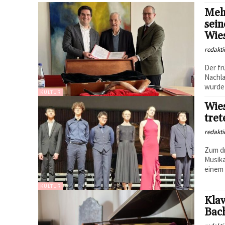
Mehr
sein
Wie
redakti
Der fr
Nachl
wurde 
KULTUR
Wies
tre
redakti
Zum dr
Musika
einem 
KULTUR
Kla
Bac