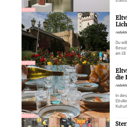
städti
KULTUR
Eltv
Lich
redakti
Du wil
Besuch
am 18. 
KULTUR
Eltv
die 
redakti
In die
Eltvil
Kultur
KULTUR
Ster