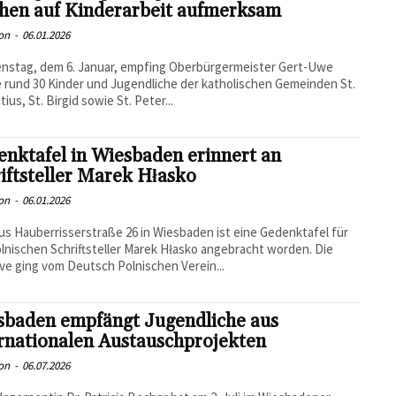
hen auf Kinderarbeit aufmerksam
on
-
06.01.2026
nstag, dem 6. Januar, empfing Oberbürgermeister Gert-Uwe
rund 30 Kinder und Jugendliche der katholischen Gemeinden St.
ius, St. Birgid sowie St. Peter...
nktafel in Wiesbaden erinnert an
iftsteller Marek Hłasko
on
-
06.01.2026
s Hauberrisserstraße 26 in Wiesbaden ist eine Gedenktafel für
lnischen Schriftsteller Marek Hłasko angebracht worden. Die
tive ging vom Deutsch Polnischen Verein...
sbaden empfängt Jugendliche aus
rnationalen Austauschprojekten
on
-
06.07.2026