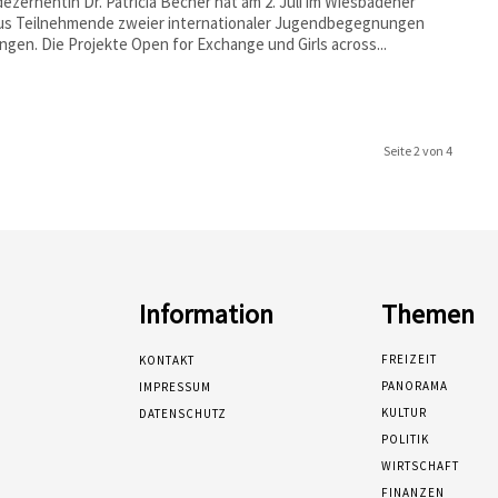
dezernentin Dr. Patricia Becher hat am 2. Juli im Wiesbadener
us Teilnehmende zweier internationaler Jugendbegegnungen
gen. Die Projekte Open for Exchange und Girls across...
Seite 2 von 4
Information
Themen
FREIZEIT
KONTAKT
PANORAMA
IMPRESSUM
KULTUR
DATENSCHUTZ
POLITIK
WIRTSCHAFT
FINANZEN