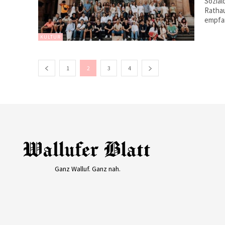
Sozial
Ratha
empfan
KULTUR
1
2
3
4
Ganz Walluf. Ganz nah.