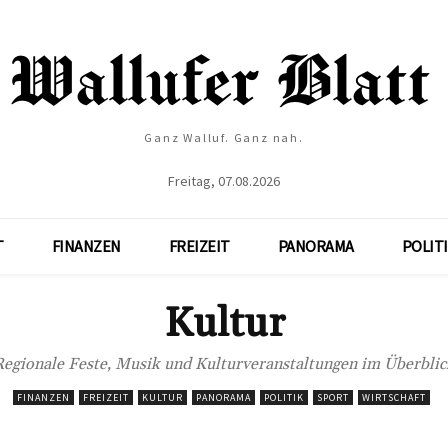
Ganz Walluf. Ganz nah.
Freitag, 07.08.2026
T
FINANZEN
FREIZEIT
PANORAMA
POLIT
Kultur
Regionale Feste, Musik und Kulturveranstaltungen im Überblic
FINANZEN
FREIZEIT
KULTUR
PANORAMA
POLITIK
SPORT
WIRTSCHAFT