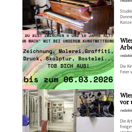
redakti
Studie
Donner
Konzer
KULTUR
Wie
Arbe
redakti
Die Ki
Feier 
KULTUR
Wies
vor 
redakti
Die Ar
freige