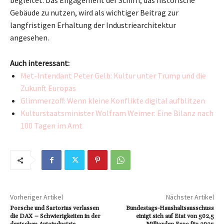
begleitet. Das Engagement der Schirn, das historische
Gebäude zu nutzen, wird als wichtiger Beitrag zur
langfristigen Erhaltung der Industriearchitektur
angesehen.
Auch interessant:
Met-Intendant Peter Gelb: Kultur unter Trump und die
Zukunft Europas
Glimmerzoff: Wenn kleine Konflikte digital aufblitzen
Kulturstaatsminister Wolfram Weimer: Eine Bilanz nach
100 Tagen im Amt
Vorheriger Artikel
Nächster Artikel
Porsche und Sartorius verlassen
Bundestags-Haushaltsausschuss
die DAX – Schwierigkeiten in der
einigt sich auf Etat von 502,5