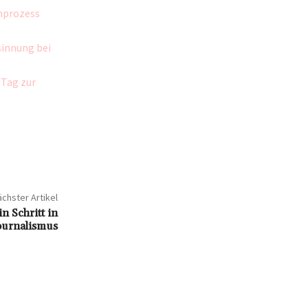
rnprozess
sinnung bei
 Tag zur
chster Artikel
in Schritt in
ournalismus