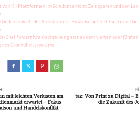
z von KI-Plattformen im Schulunterricht: Zeit sparen und den Le
n
e Gedankenwelt des Amokfahrers: Hinweise auf rechtsextreme Ge
S.
e-Chef fordert Krankschreibung erst ab dem vierten oder fünften
g des Gesundheitssystems
el
Nä
n mit leichten Verlusten am
taz: Von Print zu Digital – E
tienmarkt erwartet – Fokus
die Zukunft des J
saison und Handelskonflikt