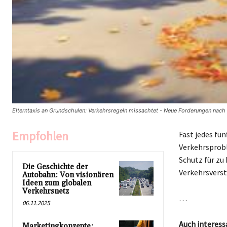
Elterntaxis an Grundschulen: Verkehrsregeln missachtet - Neue Forderungen nach 
Empfohlen
Fast jedes fü
Verkehrsprobl
Schutz für zu
Die Geschichte der
Verkehrsver
Autobahn: Von visionären
Ideen zum globalen
Verkehrsnetz
…
06.11.2025
Auch interess
Marketingkonzepte: