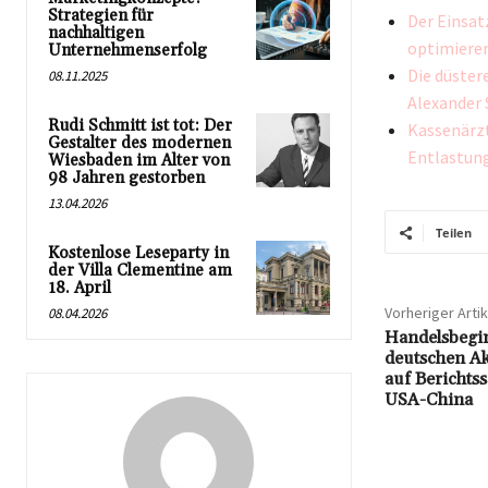
Strategien für
Der Einsat
nachhaltigen
optimiere
Unternehmenserfolg
Die düster
08.11.2025
Alexander 
Rudi Schmitt ist tot: Der
Kassenärzt
Gestalter des modernen
Entlastun
Wiesbaden im Alter von
98 Jahren gestorben
13.04.2026
Teilen
Kostenlose Leseparty in
der Villa Clementine am
18. April
Vorheriger Artik
08.04.2026
Handelsbegin
deutschen Ak
auf Berichts
USA-China