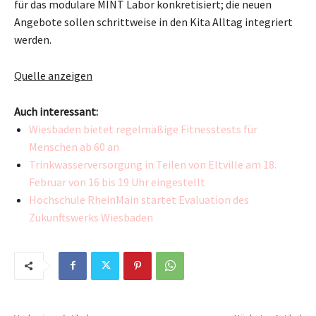
für das modulare MINT Labor konkretisiert; die neuen
Angebote sollen schrittweise in den Kita Alltag integriert
werden.
Quelle anzeigen
Auch interessant:
Wiesbaden bietet regelmäßige Fitnesstests für
Menschen ab 60 an
Trinkwasserversorgung in Teilen von Eltville am 18.
Februar von 16 bis 19 Uhr eingestellt
Hochschule RheinMain startet Evaluation des
Zukunftswerks Wiesbaden