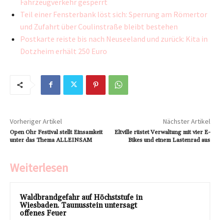
Fahrzeugverkehr gesperrt
Teil einer Fensterbank löst sich: Sperrung am Römertor
und Zufahrt über Coulinstraße bleibt bestehen
Postkarte reiste bis nach Neuseeland und zurück: Kita in
Dotzheim erhält 250 Euro
Vorheriger Artikel
Nächster Artikel
Open Ohr Festival stellt Einsamkeit
Eltville rüstet Verwaltung mit vier E-
unter das Thema ALLEINSAM
Bikes und einem Lastenrad aus
Weiterlesen
Waldbrandgefahr auf Höchststufe in
Wiesbaden. Taunusstein untersagt
offenes Feuer