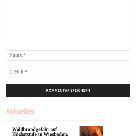
Kommentar:
Na
E-
Mai
Aktuelles
Waldbrandgefahr auf
Höchststufe in Wiesbaden.