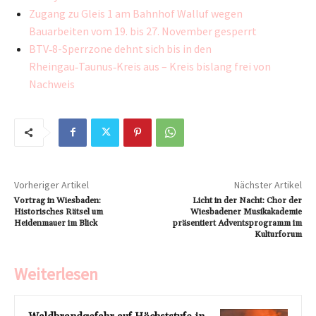
Zugang zu Gleis 1 am Bahnhof Walluf wegen
Bauarbeiten vom 19. bis 27. November gesperrt
BTV‑8-Sperrzone dehnt sich bis in den
Rheingau‑Taunus‑Kreis aus – Kreis bislang frei von
Nachweis
Vorheriger Artikel
Nächster Artikel
Vortrag in Wiesbaden:
Licht in der Nacht: Chor der
Historisches Rätsel um
Wiesbadener Musikakademie
Heidenmauer im Blick
präsentiert Adventsprogramm im
Kulturforum
Weiterlesen