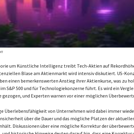
att
orie um Künstliche Intelligenz treibt Tech-Aktien auf Rekordhöhe
tenziellen Blase am Aktienmarkt wird intensiv diskutiert. US-Kon
ben einen bemerkenswerten Anstieg ihrer Aktienkurse, was zu h
m S&P 500 und für Technologiekonzerne führt. Es wird ein Vergle
 gezogen, und Experten warnen vor einer möglichen Überbewert
ige Überlebensfähigkeit von Unternehmen wird dabei immer wiede
nsicherheit über die Dauer und das mögliche Platzen der aktuelle
nhält. Diskussionen über eine mögliche Korrektur der überbewert
, und historische Hinweise deuten darauf hin, dass eine Korrektur