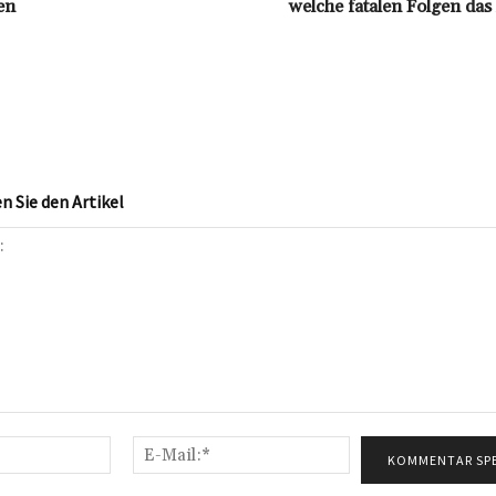
en
welche fatalen Folgen da
 Sie den Artikel
Name:*
E-
Mail:*