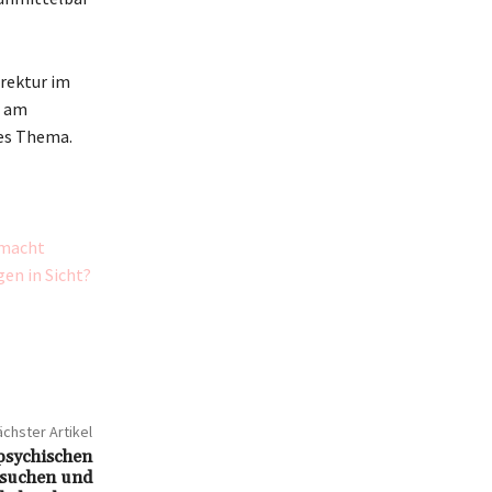
rrektur im
z am
des Thema.
 macht
en in Sicht?
chster Artikel
psychischen
 suchen und