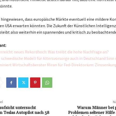
könnte.
f hingewiesen, dass europäische Märkte eventuell eine mildere Ko
den USA erwarten könnten. Die Zukunft der Künstlichen Intelligen
leibt also weiterhin ein spannendes und kritisch zu beobachten
ant:
erreicht neues Rekordhoch: Was treibt die hohe Nachfrage an?
schwedische Modell für Altersvorsorge auch in Deutschland Sinn
niert Wirtschaftsberater Miran für Fed-Direktorium: Zinssenkung
el
Nä
ufsicht untersucht
Warum Männer bei 
n Teslas Autopilot nach 58
Problemen seltener Hilfe