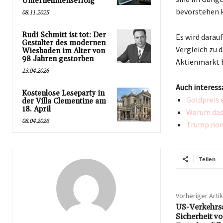
Unternehmenserfolg
bevorstehen 
08.11.2025
Rudi Schmitt ist tot: Der
Es wird darau
Gestalter des modernen
Vergleich zu 
Wiesbaden im Alter von
98 Jahren gestorben
Aktienmarkt b
13.04.2026
Auch interess
Kostenlose Leseparty in
Goldpreis 
der Villa Clementine am
18. April
Warum das 
08.04.2026
Trump nomi
Teilen
Vorheriger Artik
US-Verkehrsa
Sicherheit vo