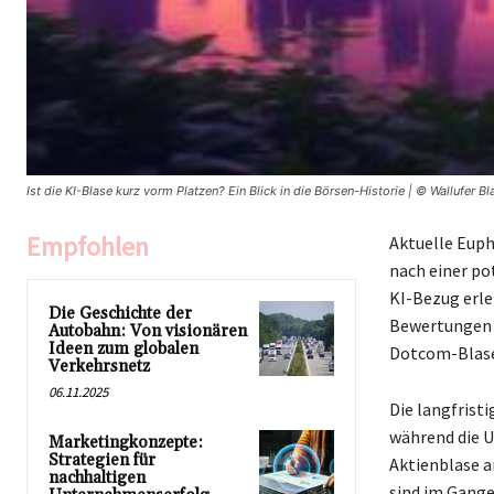
Ist die KI-Blase kurz vorm Platzen? Ein Blick in die Börsen-Historie | © Wallufer Bl
Empfohlen
Aktuelle Euph
nach einer po
KI-Bezug erle
Die Geschichte der
Bewertungen i
Autobahn: Von visionären
Ideen zum globalen
Dotcom-Blase
Verkehrsnetz
06.11.2025
Die langfrist
während die U
Marketingkonzepte:
Strategien für
Aktienblase a
nachhaltigen
sind im Gange