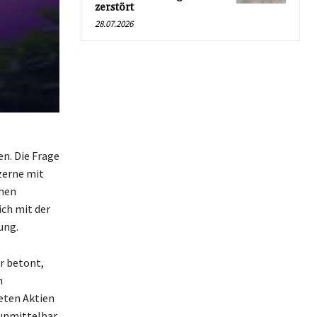
zerstört
28.07.2026
n. Die Frage
zerne mit
ohen
ich mit der
ung.
r betont,
n
eten Aktien
 unmittelbar