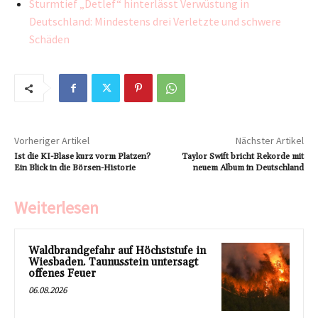
Sturmtief „Detlef“ hinterlässt Verwüstung in
Deutschland: Mindestens drei Verletzte und schwere
Schäden
Vorheriger Artikel
Nächster Artikel
Ist die KI-Blase kurz vorm Platzen?
Taylor Swift bricht Rekorde mit
Ein Blick in die Börsen-Historie
neuem Album in Deutschland
Weiterlesen
Waldbrandgefahr auf Höchststufe in
Wiesbaden. Taunusstein untersagt
offenes Feuer
06.08.2026