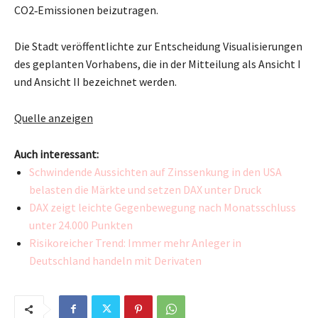
CO2‑Emissionen beizutragen.
Die Stadt veröffentlichte zur Entscheidung Visualisierungen
des geplanten Vorhabens, die in der Mitteilung als Ansicht I
und Ansicht II bezeichnet werden.
Quelle anzeigen
Auch interessant:
Schwindende Aussichten auf Zinssenkung in den USA
belasten die Märkte und setzen DAX unter Druck
DAX zeigt leichte Gegenbewegung nach Monatsschluss
unter 24.000 Punkten
Risikoreicher Trend: Immer mehr Anleger in
Deutschland handeln mit Derivaten