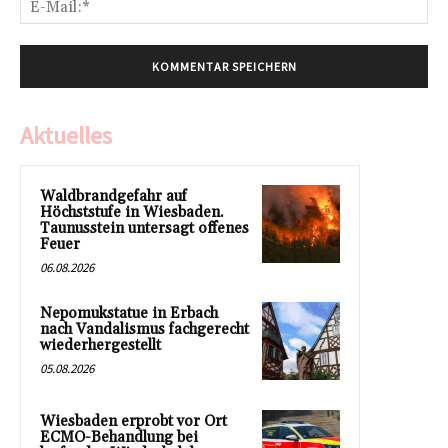
Mai
Aktuelles
Waldbrandgefahr auf
Höchststufe in Wiesbaden.
Taunusstein untersagt offenes
Feuer
06.08.2026
Nepomukstatue in Erbach
nach Vandalismus fachgerecht
wiederhergestellt
05.08.2026
Wiesbaden erprobt vor Ort
ECMO-Behandlung bei