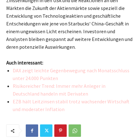
Zinssenkungen in den USA und die Reaktionen an den
Märkten die Zukunft der Aktienmärkte sowie speziell die
Entwicklung von Technologieaktien und geschäftliche
Entscheidungen wie jene von Starbucks‘ China-Geschäft in
einem ungewissen Licht erscheinen. Investoren und
Analysten bleiben gespannt auf weitere Entwicklungen und
deren potenzielle Auswirkungen.
Auch interessant:
DAX zeigt leichte Gegenbewegung nach Monatsschluss
unter 24.000 Punkten
Risikoreicher Trend: Immer mehr Anleger in
Deutschland handeln mit Derivaten
EZB hält Leitzinsen stabil trotz wachsender Wirtschaft
und moderater Inflation