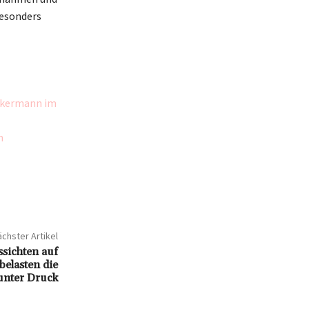
besonders
Ackermann im
n
chster Artikel
sichten auf
elasten die
unter Druck