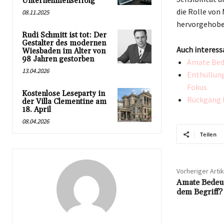
Unternehmenserfolg
die Rolle von
08.11.2025
hervorgehobe
Rudi Schmitt ist tot: Der
Gestalter des modernen
Auch interess
Wiesbaden im Alter von
98 Jahren gestorben
Amate Bede
13.04.2026
Enthüllung
Fokus
Kostenlose Leseparty in
Rückgang b
der Villa Clementine am
18. April
08.04.2026
Teilen
Vorheriger Artik
Amate Bedeut
dem Begriff?