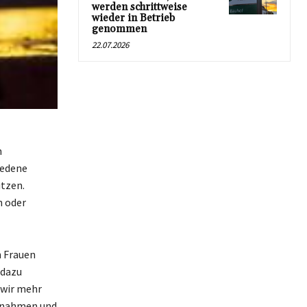
werden schrittweise
wieder in Betrieb
genommen
22.07.2026
n
iedene
ützen.
n oder
n Frauen
 dazu
 wir mehr
aßnahmen und