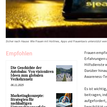
Sicher nach Hause: Wie Frauen mit Hotlines, Apps und Frauentaxis unterstützt werd
Empfohlen
Frauen empfi
Erfahrungen u
Hilfsdienste 
Die Geschichte der
Darüber hinau
Autobahn: Von visionären
Ideen zum globalen
Awareness-Te
Verkehrsnetz
06.11.2025
Es ist wichti
beitragen, ind
Marketingkonzepte:
Strategien für
aufgefordert,
nachhaltigen
Sensibilität