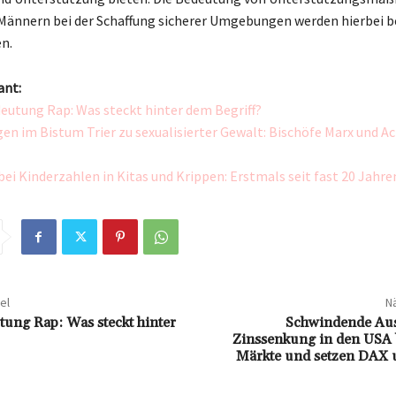
 Männern bei der Schaffung sicherer Umgebungen werden hierbei 
n.
ant:
utung Rap: Was steckt hinter dem Begriff?
en im Bistum Trier zu sexualisierter Gewalt: Bischöfe Marx und 
ei Kinderzahlen in Kitas und Krippen: Erstmals seit fast 20 Jahre
el
Nä
ung Rap: Was steckt hinter
Schwindende Aus
Zinssenkung in den USA b
Märkte und setzen DAX 