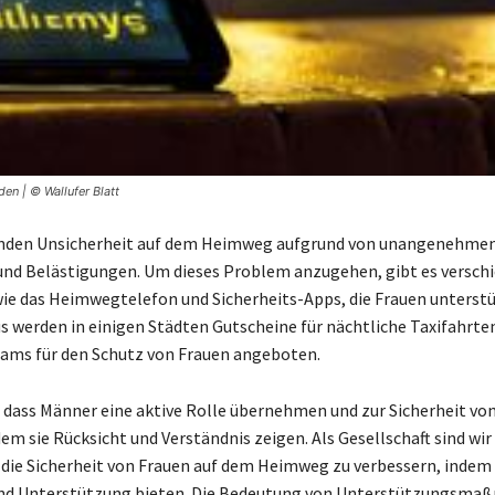
en | © Wallufer Blatt
nden Unsicherheit auf dem Heimweg aufgrund von unangenehme
nd Belästigungen. Um dieses Problem anzugehen, gibt es versch
wie das Heimwegtelefon und Sicherheits-Apps, die Frauen unterst
s werden in einigen Städten Gutscheine für nächtliche Taxifahrte
ams für den Schutz von Frauen angeboten.
g, dass Männer eine aktive Rolle übernehmen und zur Sicherheit vo
em sie Rücksicht und Verständnis zeigen. Als Gesellschaft sind wir
 die Sicherheit von Frauen auf dem Heimweg zu verbessern, indem
 und Unterstützung bieten. Die Bedeutung von Unterstützungsm