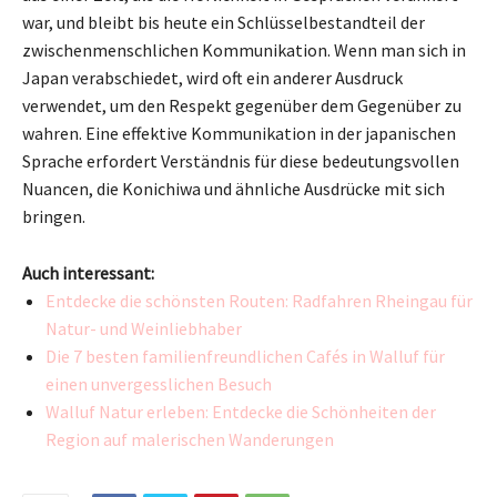
war, und bleibt bis heute ein Schlüsselbestandteil der
zwischenmenschlichen Kommunikation. Wenn man sich in
Japan verabschiedet, wird oft ein anderer Ausdruck
verwendet, um den Respekt gegenüber dem Gegenüber zu
wahren. Eine effektive Kommunikation in der japanischen
Sprache erfordert Verständnis für diese bedeutungsvollen
Nuancen, die Konichiwa und ähnliche Ausdrücke mit sich
bringen.
Auch interessant:
Entdecke die schönsten Routen: Radfahren Rheingau für
Natur- und Weinliebhaber
Die 7 besten familienfreundlichen Cafés in Walluf für
einen unvergesslichen Besuch
Walluf Natur erleben: Entdecke die Schönheiten der
Region auf malerischen Wanderungen