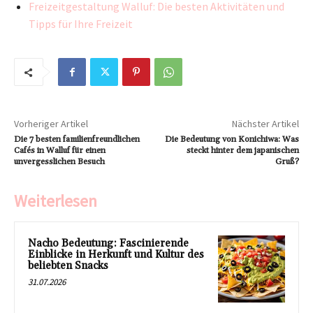
Freizeitgestaltung Walluf: Die besten Aktivitäten und
Tipps für Ihre Freizeit
Vorheriger Artikel
Nächster Artikel
Die 7 besten familienfreundlichen
Die Bedeutung von Konichiwa: Was
Cafés in Walluf für einen
steckt hinter dem japanischen
unvergesslichen Besuch
Gruß?
Weiterlesen
Nacho Bedeutung: Fascinierende
Einblicke in Herkunft und Kultur des
beliebten Snacks
31.07.2026