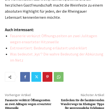
herzlichen Gastfreundschaft macht die Weinfeste zu einem
absoluten Highlight für jeden, der die Rheingauer
Lebensart kennenlernen möchte.
Auch interessant:
Fasanerie verkürzt Öffnungszeiten an zwei Julitagen
wegen erwarteter Hitzewelle
Extrovertiert: Bedeutung erläutert und erklärt
Was bedeutet ‚kys‘? Die wahre Bedeutung der Abkürzung
im Netz
Vorheriger Artikel
Nächster Artikel
Fasanerie verkürzt Öffnungszeiten
Entdecken Sie die faszinierenden
an zwei Julitagen wegen erwarteter
Wanderwege im Rheingau: Tipps
Hitzewelle
für unvergessliche Erlebnisse