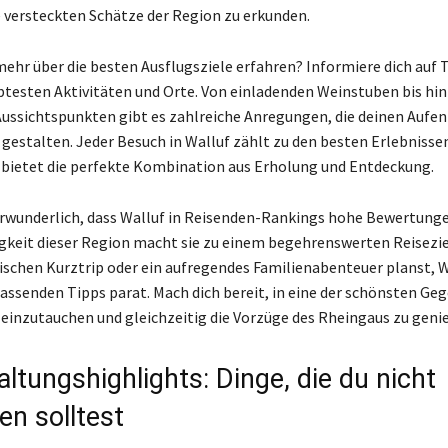
e versteckten Schätze der Region zu erkunden.
ehr über die besten Ausflugsziele erfahren? Informiere dich auf T
ebtesten Aktivitäten und Orte. Von einladenden Weinstuben bis hin
ussichtspunkten gibt es zahlreiche Anregungen, die deinen Aufen
 gestalten. Jeder Besuch in Walluf zählt zu den besten Erlebnisse
bietet die perfekte Kombination aus Erholung und Entdeckung.
verwunderlich, dass Walluf in Reisenden-Rankings hohe Bewertunge
igkeit dieser Region macht sie zu einem begehrenswerten Reisezie
schen Kurztrip oder ein aufregendes Familienabenteuer planst, W
 passenden Tipps parat. Mach dich bereit, in eine der schönsten Ge
einzutauchen und gleichzeitig die Vorzüge des Rheingaus zu geni
ltungshighlights: Dinge, die du nicht
en solltest