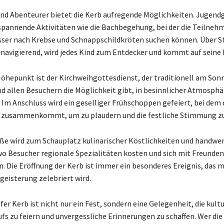
und Abenteurer bietet die Kerb aufregende Möglichkeiten. Jugen
spannende Aktivitäten wie die Bachbegehung, bei der die Teilneh
ser nach Krebse und Schnappschildkröten suchen können. Über S
 navigierend, wird jedes Kind zum Entdecker und kommt auf seine
Höhepunkt ist der Kirchweihgottesdienst, der traditionell am S
nd allen Besuchern die Möglichkeit gibt, in besinnlicher Atmosphä
 Im Anschluss wird ein geselliger Frühschoppen gefeiert, bei dem 
 zusammenkommt, um zu plaudern und die festliche Stimmung zu
ße wird zum Schauplatz kulinarischer Köstlichkeiten und handwer
wo Besucher regionale Spezialitäten kosten und sich mit Freunden
. Die Eröffnung der Kerb ist immer ein besonderes Ereignis, das mi
geisterung zelebriert wird.
er Kerb ist nicht nur ein Fest, sondern eine Gelegenheit, die kult
fs zu feiern und unvergessliche Erinnerungen zu schaffen. Wer die