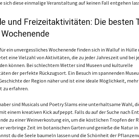
te sich diese einmalige Veranstaltung auf keinen Fall entgehen las
le und Freizeitaktivitäten: Die besten 
n Wochenende
für ein unvergessliches Wochenende finden sich in Walluf in Hülle 
tet eine Vielzahl von Aktivitäten, die zu jeder Jahreszeit und bei
en können. Bei schlechtem Wetter sind Museen und kulturelle
itäten der perfekte Rückzugsort. Ein Besuch im spannenden Muse
 Geschichte der Region näher und ist eine ideale Möglichkeit, mehr
 zu erfahren.
haber sind Musicals und Poetry Slams eine unterhaltsame Wahl, di
t einem kreativen Kick aufpeppt. Falls du auf der Suche nach E
eunde zu einer Weinverkostung ein, um die köstlichen Tropfen der 
er verbringe Zeit im botanischen Garten und genieße die Natur in
annst du die Seele baumeln lassen und die Schönheit der Pflanzen