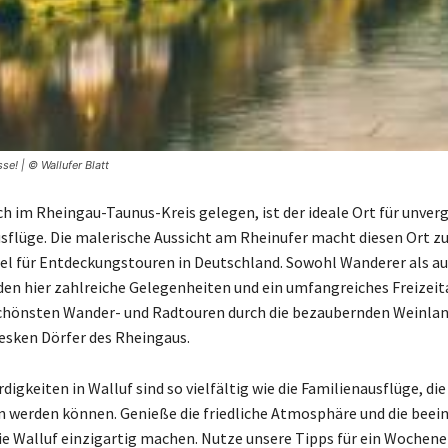
e! | © Wallufer Blatt
sch im Rheingau-Taunus-Kreis gelegen, ist der ideale Ort für unver
lüge. Die malerische Aussicht am Rheinufer macht diesen Ort z
iel für Entdeckungstouren in Deutschland. Sowohl Wanderer als a
den hier zahlreiche Gelegenheiten und ein umfangreiches Freizei
schönsten Wander- und Radtouren durch die bezaubernden Weinla
resken Dörfer des Rheingaus.
igkeiten in Walluf sind so vielfältig wie die Familienausflüge, die
werden können. Genieße die friedliche Atmosphäre und die beei
die Walluf einzigartig machen. Nutze unsere Tipps für ein Wochene