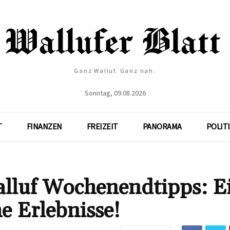
Ganz Walluf. Ganz nah.
Sonntag, 09.08.2026
T
FINANZEN
FREIZEIT
PANORAMA
POLIT
alluf Wochenendtipps: E
e Erlebnisse!