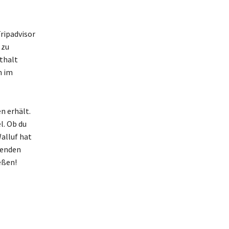
ripadvisor
 zu
thalt
n im
n erhält.
l. Ob du
alluf hat
genden
eßen!