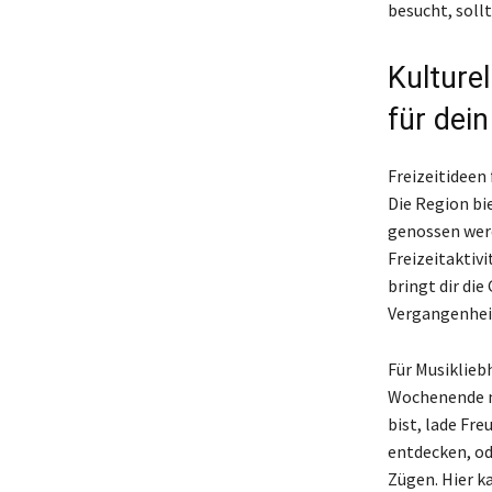
besucht, soll
Kulturel
für dei
Freizeitideen 
Die Region bie
genossen werd
Freizeitaktiv
bringt dir die
Vergangenheit
Für Musiklieb
Wochenende mi
bist, lade Fr
entdecken, od
Zügen. Hier k