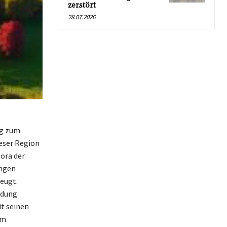
zerstört
28.07.2026
ng zum
ieser Region
ora der
angen
eugt.
ndung
t seinen
em