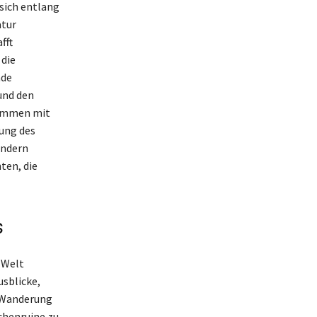
 sich entlang
atur
fft
 die
nde
 und den
sammen mit
lung des
ondern
ten, die
s
 Welt
usblicke,
e Wanderung
chenruine zu