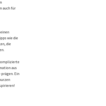
en
n auch für
 einen
pps wie die
en, die
en.
komplizierte
nation aus
 prägen. Ein
 kurzen
pirieren!