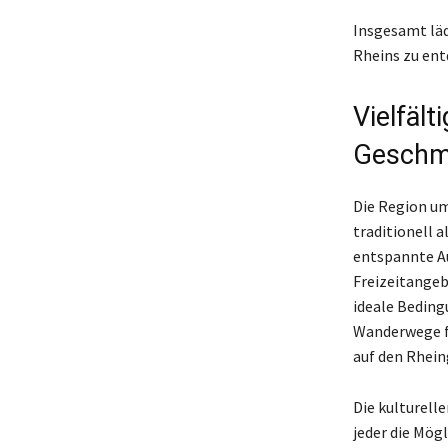
Insgesamt läd
Rheins zu ent
Vielfält
Geschm
Die Region um
traditionell 
entspannte Au
Freizeitangeb
ideale Beding
Wanderwege fü
auf den Rhein
Die kulturell
jeder die Mögl