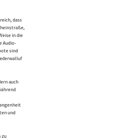
reich, dass
Rheinstraße,
eise in die
e Audio-
bote sind
ederwalluf
dern auch
 während
gangenheit
ten und
 zu