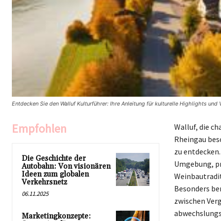
Entdecken Sie den Walluf Kulturführer: Ihre Anleitung für kulturelle Highlights und 
Empfohlen
Walluf, die c
Rheingau besc
zu entdecken.
Die Geschichte der
Umgebung, prä
Autobahn: Von visionären
Ideen zum globalen
Weinbautradit
Verkehrsnetz
Besonders bem
06.11.2025
zwischen Verg
abwechslungs
Marketingkonzepte: