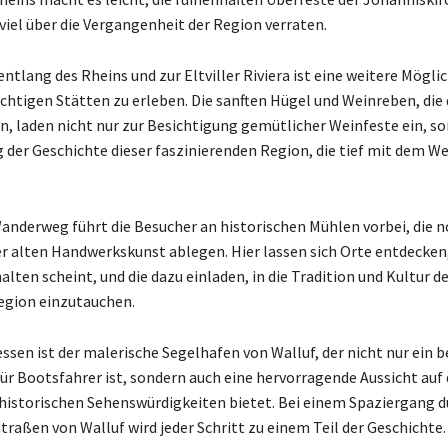
viel über die Vergangenheit der Region verraten.
ntlang des Rheins und zur Eltviller Riviera ist eine weitere Möglic
chtigen Stätten zu erleben. Die sanften Hügel und Weinreben, die 
, laden nicht nur zur Besichtigung gemütlicher Weinfeste ein, s
 der Geschichte dieser faszinierenden Region, die tief mit dem W
.
nderweg führt die Besucher an historischen Mühlen vorbei, die 
er alten Handwerkskunst ablegen. Hier lassen sich Orte entdecken
alten scheint, und die dazu einladen, in die Tradition und Kultur d
egion einzutauchen.
ssen ist der malerische Segelhafen von Walluf, der nicht nur ein b
ür Bootsfahrer ist, sondern auch eine hervorragende Aussicht auf 
istorischen Sehenswürdigkeiten bietet. Bei einem Spaziergang d
raßen von Walluf wird jeder Schritt zu einem Teil der Geschichte.