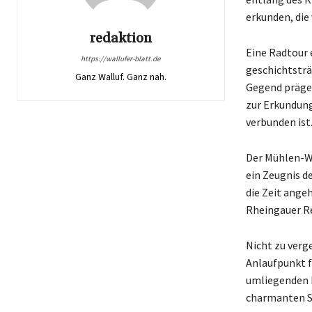
erkunden, die 
redaktion
Eine Radtour e
https://wallufer-blatt.de
geschichtsträ
Ganz Walluf. Ganz nah.
Gegend prägen
zur Erkundung
verbunden ist
Der Mühlen-Wa
ein Zeugnis d
die Zeit angeh
Rheingauer R
Nicht zu verge
Anlaufpunkt f
umliegenden h
charmanten St