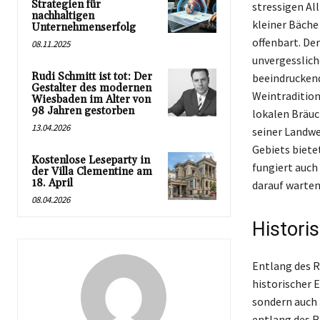
Strategien für
stressigen Al
nachhaltigen
kleiner Bäche
Unternehmenserfolg
offenbart. Der
08.11.2025
unvergesslich
Rudi Schmitt ist tot: Der
beeindruckend
Gestalter des modernen
Weintradition 
Wiesbaden im Alter von
98 Jahren gestorben
lokalen Bräu
13.04.2026
seiner Landwe
Gebiets biete
Kostenlose Leseparty in
fungiert auch 
der Villa Clementine am
18. April
darauf warten
08.04.2026
Histori
Entlang des R
historischer 
sondern auch 
entlang des R