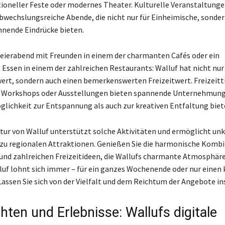
tioneller Feste oder modernes Theater. Kulturelle Veranstaltung
bwechslungsreiche Abende, die nicht nur für Einheimische, sonder
nende Eindrücke bieten.
Feierabend mit Freunden in einem der charmanten Cafés oder ein
ssen in einem der zahlreichen Restaurants: Walluf hat nicht nur
t, sondern auch einen bemerkenswerten Freizeitwert. Freizeitti
 Workshops oder Ausstellungen bieten spannende Unternehmung
glichkeit zur Entspannung als auch zur kreativen Entfaltung biet
ktur von Walluf unterstützt solche Aktivitäten und ermöglicht un
u regionalen Attraktionen. Genießen Sie die harmonische Kombi
 und zahlreichen Freizeitideen, die Wallufs charmante Atmosphäre
luf lohnt sich immer – für ein ganzes Wochenende oder nur einen
assen Sie sich von der Vielfalt und dem Reichtum der Angebote ins
hten und Erlebnisse: Wallufs digitale