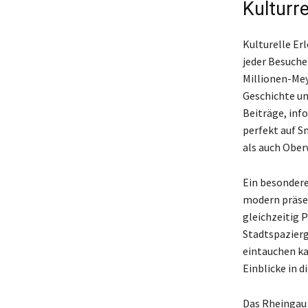
Kulturre
Kulturelle Erl
jeder Besuche
Millionen-Mey
Geschichte un
Beiträge, inf
perfekt auf S
als auch Ober
Ein besonderes
modern präsen
gleichzeitig 
Stadtspazierg
eintauchen k
Einblicke in 
Das Rheingau 