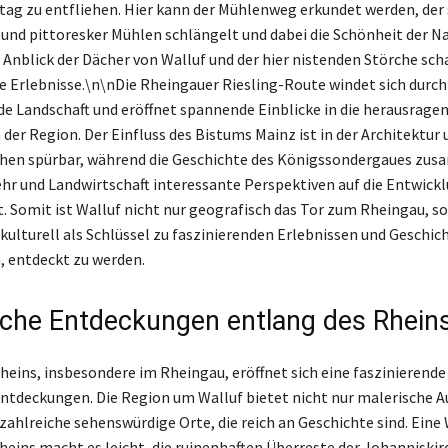
ltag zu entfliehen. Hier kann der Mühlenweg erkundet werden, der
 und pittoresker Mühlen schlängelt und dabei die Schönheit der N
 Anblick der Dächer von Walluf und der hier nistenden Störche scha
e Erlebnisse.\n\nDie Rheingauer Riesling-Route windet sich durch
e Landschaft und eröffnet spannende Einblicke in die herausrage
der Region. Der Einfluss des Bistums Mainz ist in der Architektur
chen spürbar, während die Geschichte des Königssondergaues zu
hr und Landwirtschaft interessante Perspektiven auf die Entwick
t. Somit ist Walluf nicht nur geografisch das Tor zum Rheingau, s
kulturell als Schlüssel zu faszinierenden Erlebnissen und Geschich
, entdeckt zu werden.
sche Entdeckungen entlang des Rhein
heins, insbesondere im Rheingau, eröffnet sich eine faszinierende
Entdeckungen. Die Region um Walluf bietet nicht nur malerische A
zahlreiche sehenswürdige Orte, die reich an Geschichte sind. Ein
heins macht es leicht, die ruinenhaften Überreste der Johanniskir