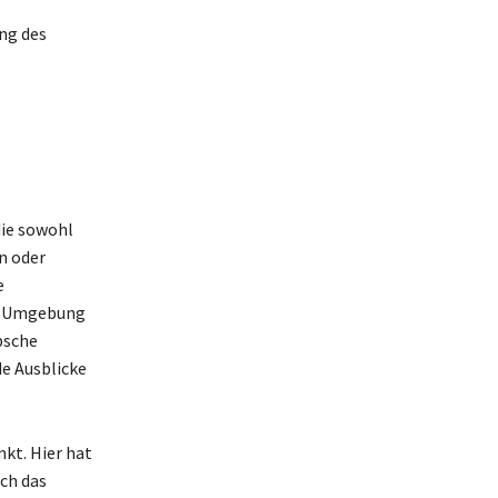
ang des
die sowohl
n oder
e
ie Umgebung
bsche
e Ausblicke
nkt. Hier hat
rch das