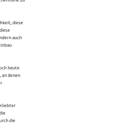
hkeit, diese
diese
ondern auch
einbau
noch heute
, an denen
er
eliebter
die
urch die