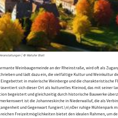
Veranstaltungen | © Wallufer Blatt
harmante Weinbaugemeinde an der Rheinstraße, wird oft als Zuga
hrieben und lädt dazu ein, die vielfältige Kultur und Weinkultur d
 Eingebettet in malerische Weinberge und die charakteristische Fl
sentiert sich dieser Ort als kulturelles Kleinod, das mit seiner l
ion begeistert und gleichzeitig durch historische Bauwerke überz
erkenswert ist die Johanneskirche in Niederwalluf, die als Verbi
angenheit und Gegenwart fungiert.\n\nDer ruhige Mühlenpark mi
reichen Freizeitmöglichkeiten bietet den idealen Rahmen, um d