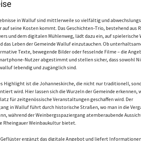
ise
ebnisse in Walluf sind mittlerweile so vielfältig und abwechslungs
r auf seine Kosten kommt. Das Geschichten-Trio, bestehend aus 
ers und dem digitalen Mühlenweg, lädt dazu ein, auf spielerische W
d das Leben der Gemeinde Walluf einzutauchen. Ob unterhaltsam
ormative Texte, bewegende Bilder oder fesselnde Filme – die Ange
martphone-Nutzer abgestimmt und stellen sicher, dass sowohl Ni
walluf lebendig und zugänglich sind.
 Highlight ist die Johanneskirche, die nicht nur traditionell, son
tiert wird. Hier lassen sich die Wurzeln der Gemeinde erkennen,
Platz für zeitgenössische Veranstaltungen geschaffen wird. Der
ang in Walluf führt durch historische Straßen, wo man in die Ver
ann, während der Weinbergsspaziergang atemberaubende Aussich
die Rheingauer Weinbaukultur bietet.
Geflüster ergänzt das digitale Angebot und liefert Informationen