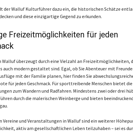
t der Walluf Kulturführer dazu ein, die historischen Schätze entl
decken und diese einzigartige Gegend zu erkunden.
ige Freizeitmöglichkeiten für jeden
ack
 Walluf überzeugt durch eine Vielzahl an Freizeitmöglichkeiten, 
als auch modern gestaltet sind. Egal, ob Sie Abenteuer mit Freunde
sflüge mit der Familie planen, hier finden Sie abwechslungsreich
ote für jeden Geschmack. Für sporttreibende Menschen bietet d
ungen zum Wandern und Radfahren. Mindestens zwei oder drei hü
hren durch die malerischen Weinberge und bieten beeindruckend
gau.
en Vereine und Veranstaltungen in Walluf sind ein weiterer Höhepu
ichkeit, aktiv am gesellschaftlichen Leben teilzuhaben – sei es du