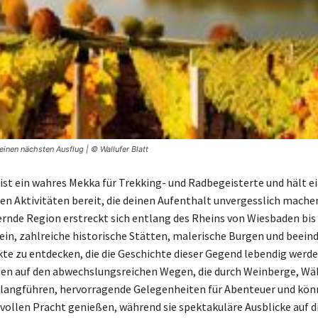
inen nächsten Ausflug | © Wallufer Blatt
ist ein wahres Mekka für Trekking- und Radbegeisterte und hält ei
n Aktivitäten bereit, die deinen Aufenthalt unvergesslich mache
rnde Region erstreckt sich entlang des Rheins von Wiesbaden bi
 ein, zahlreiche historische Stätten, malerische Burgen und beein
te zu entdecken, die die Geschichte dieser Gegend lebendig werde
en auf den abwechslungsreichen Wegen, die durch Weinberge, Wä
langführen, hervorragende Gelegenheiten für Abenteuer und kön
r vollen Pracht genießen, während sie spektakuläre Ausblicke auf d