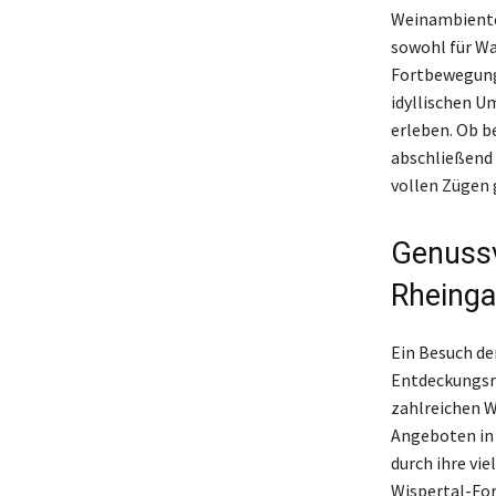
Weinambiente 
sowohl für Wa
Fortbewegungs
idyllischen U
erleben. Ob b
abschließend 
vollen Zügen 
Genussv
Rheinga
Ein Besuch de
Entdeckungsr
zahlreichen W
Angeboten in 
durch ihre vi
Wispertal-For