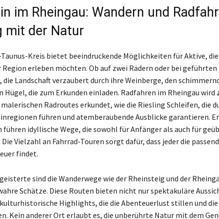
ein im Rheingau: Wandern und Radfah
g mit der Natur
Taunus-Kreis bietet beeindruckende Möglichkeiten für Aktive, die
r Region erleben möchten. Ob auf zwei Rädern oder bei geführten
die Landschaft verzaubert durch ihre Weinberge, den schimmern
en Hügel, die zum Erkunden einladen. Radfahren im Rheingau wird
malerischen Radroutes erkundet, wie die Riesling Schleifen, die du
inregionen führen und atemberaubende Ausblicke garantieren. En
 führen idyllische Wege, die sowohl für Anfänger als auch für geü
 Die Vielzahl an Fahrrad-Touren sorgt dafür, dass jeder die passen
uer findet.
eisterte sind die Wanderwege wie der Rheinsteig und der Rheing
wahre Schätze. Diese Routen bieten nicht nur spektakuläre Aussic
ulturhistorische Highlights, die die Abenteuerlust stillen und die
n. Kein anderer Ort erlaubt es, die unberührte Natur mit dem Gen