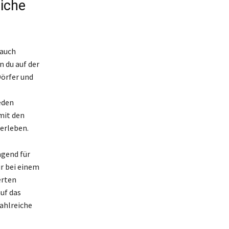
iche
 auch
n du auf der
Dörfer und
eden
mit den
erleben.
agend für
ur bei einem
erten
uf das
zahlreiche