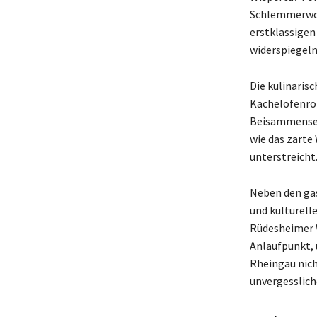
Schlemmerwoc
erstklassigen
widerspiegeln
Die kulinarisc
Kachelofenrom
Beisammensein
wie das zarte
unterstreicht
Neben den gas
und kulturell
Rüdesheimer W
Anlaufpunkt, 
Rheingau nich
unvergessliche