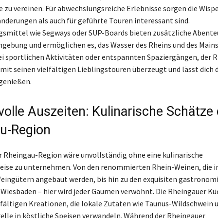
zu vereinen. Für abwechslungsreiche Erlebnisse sorgen die Wisper
nderungen als auch für geführte Touren interessant sind.
mittel wie Segways oder SUP-Boards bieten zusätzliche Abenteue
mgebung und ermöglichen es, das Wasser des Rheins und des Main
ei sportlichen Aktivitäten oder entspannten Spaziergängen, der 
mit seinen vielfältigen Lieblingstouren überzeugt und lässt dich d
genießen.
olle Auszeiten: Kulinarische Schätze 
u-Region
r Rheingau-Region wäre unvollständig ohne eine kulinarische
eise zu unternehmen. Von den renommierten Rhein-Weinen, die i
eingütern angebaut werden, bis hin zu den exquisiten gastronom
Wiesbaden – hier wird jeder Gaumen verwöhnt. Die Rheingauer Kü
elfältigen Kreationen, die lokale Zutaten wie Taunus-Wildschwein 
elle in köstliche Speisen verwandeln. Während der Rheingauer