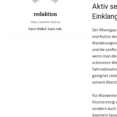
Aktiv s
redaktion
Einklan
https://wallufer-blatt.de
Ganz Walluf. Ganz nah.
Der Rheingau-
und Kultur de
Wanderungen, 
und die sanft
wenn man die 
schönsten We
Fahrradrouten
geeignet sind.
seinem Abente
Für Wanderbeg
Klostersteig 
sondern auch k
baumeln lasse