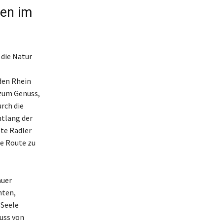
ren im
 die Natur
den Rhein
 zum Genuss,
rch die
tlang der
bte Radler
de Route zu
auer
hten,
 Seele
uss von