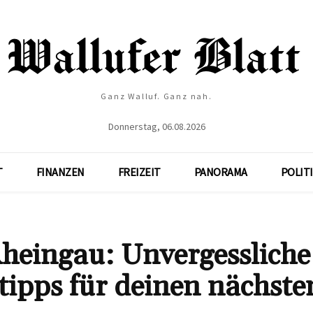
Ganz Walluf. Ganz nah.
Donnerstag, 06.08.2026
T
FINANZEN
FREIZEIT
PANORAMA
POLIT
Rheingau: Unvergessliche
ipps für deinen nächste