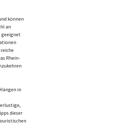
 und können
ahl an
r geeignet
mationen
lreiche
das Rhein-
inzukehren
 Hängen in
erlustige,
ipps dieser
touristischen