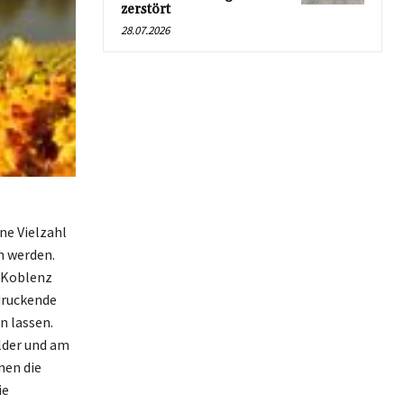
zerstört
28.07.2026
ne Vielzahl
n werden.
s Koblenz
druckende
n lassen.
lder und am
nen die
ie