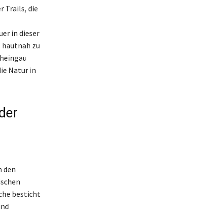
 Trails, die
r in dieser
s hautnah zu
Rheingau
ie Natur in
der
n den
ischen
che besticht
und