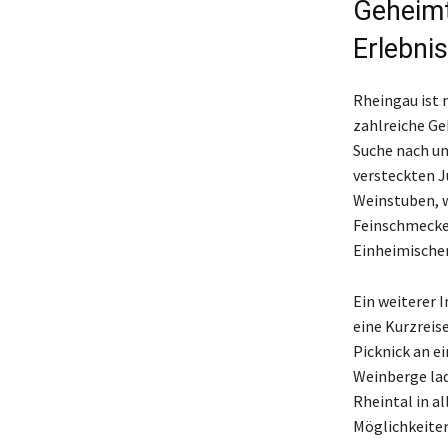
Geheimt
Erlebni
Rheingau ist 
zahlreiche Ge
Suche nach un
versteckten J
Weinstuben, w
Feinschmecker
Einheimischen
Ein weiterer 
eine Kurzreis
Picknick an e
Weinberge lad
Rheintal in al
Möglichkeiten