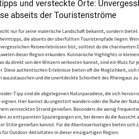
ipps und versteckte Orte: Unvergessl
sse abseits der Touristenströme
nicht nur für seine malerische Landschaft bekannt, sondern bietet
heimtipps, die abseits der überfüllten Touristenpfade liegen. Wen
vergesslichen Reiseerlebnissen bist, solltest du die charmanten 
uwelen dieser Region erkunden. Kulinarische Highlights in kleinen
o du direkt von den Winzern verkosten kannst, sind ein Muss für j
. Diese authentischen Erlebnisse bieten oft die Möglichkeit, sich 
 auszutauschen und die unentdeckte Schönheit des Rheingaus zu 
Insider-Tipp sind die abgelegenen Naturparadiese, die sich hervorr
e eignen. Hier kannst du ungestört wandern oder die Ruhe der Nat
inem versteckten Strand genießen. Besonders die wenig frequenti
en zu entspannten Spaziergängen ein, bei denen du die Aussicht a
ler Stille genießen kannst. Für die Abenteuerlustigen bieten sich 
 für Outdoor-Aktivitäten in dieser einzigartigen Region.