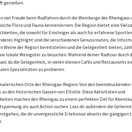
t genießen.
n viel Freude beim Radfahren durch die Weinberge des Rheingaus
mische Flora und Fauna kennenlernen. Die Region bietet eine Vielz
chkeiten, die sowohl für Einsteiger als auch für erfahrene Sportle
onderes Highlight sind die verschiedenen Genussrouten, die Infor
en Weine der Region bereitstellen und die Gelegenheit bieten, zah
ie lokale Weingüter zu besuchen. Während deiner Radtour durch 
ast du die Gelegenheit, in vielen kleinen Cafés und Restaurants e
nalen Spezialitäten zu probieren.
malerischen Orte der Rheingau-Region: Von den beeindruckenden
 zu den historischen Gassen von Eltville. Diese Aktivitäten und
eiten machen den Rheingau zu einem perfekten Ziel für Abenteu
tspannung als auch Action suchen. Lass dir außerdem die Geheimt
entgehen, die dir unvergessliche Erlebnisse abseits der gängigen 
.