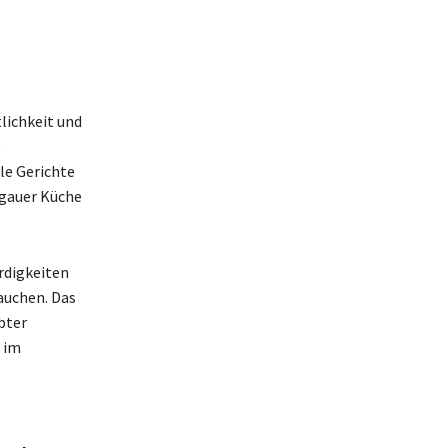
tlichkeit und
e
le Gerichte
ngauer Küche
rdigkeiten
auchen. Das
bter
 im