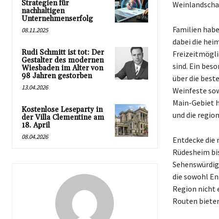
Strategien für
Weinlandschaf
nachhaltigen
Unternehmenserfolg
Familien habe
08.11.2025
dabei die hei
Rudi Schmitt ist tot: Der
Freizeitmögli
Gestalter des modernen
sind. Ein bes
Wiesbaden im Alter von
98 Jahren gestorben
über die best
13.04.2026
Weinfeste sow
Main-Gebiet h
Kostenlose Leseparty in
und die regio
der Villa Clementine am
18. April
08.04.2026
Entdecke die 
Rüdesheim bis
Sehenswürdigk
die sowohl En
Region nicht 
Routen bieten