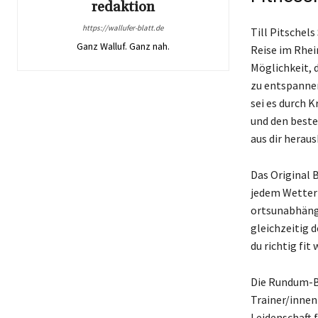
redaktion
https://wallufer-blatt.de
Till Pitschels
Ganz Walluf. Ganz nah.
Reise im Rhe
Möglichkeit, 
zu entspannen
sei es durch 
und den beste
aus dir heraus
Das Original 
jedem Wetter 
ortsunabhängi
gleichzeitig d
du richtig fit
Die Rundum-Be
Trainer/innen
Leidenschaft f