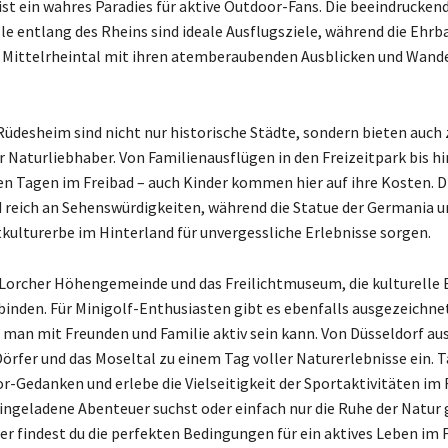
ist ein wahres Paradies für aktive Outdoor-Fans. Die beeindrucke
le entlang des Rheins sind ideale Ausflugsziele, während die Eh
e Mittelrheintal mit ihren atemberaubenden Ausblicken und Wan
üdesheim sind nicht nur historische Städte, sondern bieten auch 
r Naturliebhaber. Von Familienausflügen in den Freizeitpark bis hi
 Tagen im Freibad – auch Kinder kommen hier auf ihre Kosten. D
 reich an Sehenswürdigkeiten, während die Statue der Germania u
lturerbe im Hinterland für unvergessliche Erlebnisse sorgen.
Lorcher Höhengemeinde und das Freilichtmuseum, die kulturelle 
binden. Für Minigolf-Enthusiasten gibt es ebenfalls ausgezeichne
man mit Freunden und Familie aktiv sein kann. Von Düsseldorf aus
rfer und das Moseltal zu einem Tag voller Naturerlebnisse ein. T
r-Gedanken und erlebe die Vielseitigkeit der Sportaktivitäten im
ingeladene Abenteuer suchst oder einfach nur die Ruhe der Natur
er findest du die perfekten Bedingungen für ein aktives Leben im F