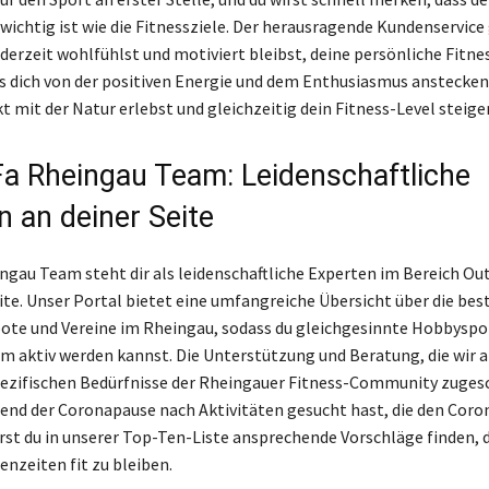
wichtig ist wie die Fitnessziele. Der herausragende Kundenservice 
ederzeit wohlfühlst und motiviert bleibst, deine persönliche Fitne
s dich von der positiven Energie und dem Enthusiasmus anstecke
 mit der Natur erlebst und gleichzeitig dein Fitness-Level steiger
a Rheingau Team: Leidenschaftliche
n an deiner Seite
ngau Team steht dir als leidenschaftliche Experten im Bereich Ou
eite. Unser Portal bietet eine umfangreiche Übersicht über die bes
ote und Vereine im Rheingau, sodass du gleichgesinnte Hobbyspor
 aktiv werden kannst. Die Unterstützung und Beratung, die wir a
spezifischen Bedürfnisse der Rheingauer Fitness-Community zuges
nd der Coronapause nach Aktivitäten gesucht hast, die den Coro
rst du in unserer Top-Ten-Liste ansprechende Vorschläge finden, d
senzeiten fit zu bleiben.