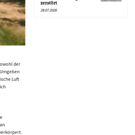
zerstört
28.07.2026
sowohl der
. Umgeben
ische Luft
ich
u
ie
man
verkörpert.