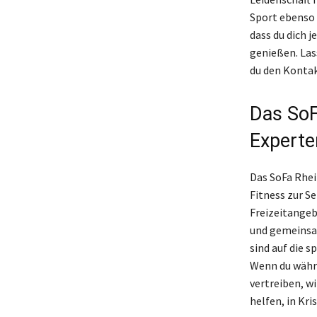
Sport ebenso 
dass du dich j
genießen. Las
du den Kontakt
Das SoF
Experte
Das SoFa Rhei
Fitness zur S
Freizeitangeb
und gemeinsam
sind auf die 
Wenn du währe
vertreiben, wi
helfen, in Kri