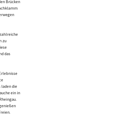
nden Brücken
rbachklamm
derwegen
zahlreiche
n zu
iese
nd das
Erlebnisse
te
 laden die
auche ein in
 Rheingau.
 genießen
reien.