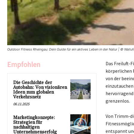
Outdoor Fitness Rheingau: Dein Guide für ein aktives Leben in der Natur | © Wallufe
Empfohlen
Das Freiluft-
körperlichen
von der beein
Die Geschichte der
einzutauchen u
Autobahn: Von visionären
Ideen zum globalen
hervorragend 
Verkehrsnetz
grenzenlos.
06.11.2025
Von Trimm-dic
Marketingkonzepte:
Strategien für
Fitnessmöglic
nachhaltigen
entspannt und
Unternehmenserfolg