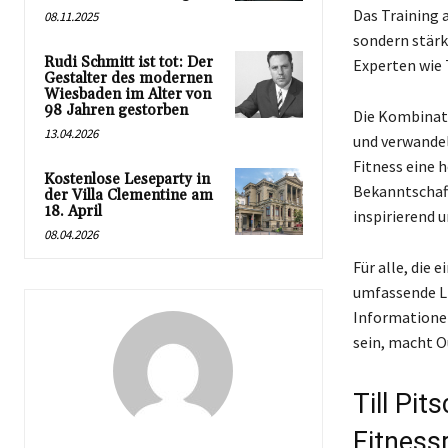
Das Training a
08.11.2025
sondern stärk
Rudi Schmitt ist tot: Der
Experten wie T
Gestalter des modernen
Wiesbaden im Alter von
98 Jahren gestorben
Die Kombinati
13.04.2026
und verwandel
Fitness eine 
Kostenlose Leseparty in
Bekanntschaft
der Villa Clementine am
18. April
inspirierend 
08.04.2026
Für alle, die
umfassende Li
Informationen
sein, macht O
Till Pit
Fitness