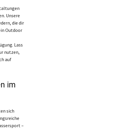
staltungen
en. Unsere
ern, die dir
dein Outdoor
fügung. Lass
ur nutzen,
ch auf
en im
en sich
ungsreiche
assersport –