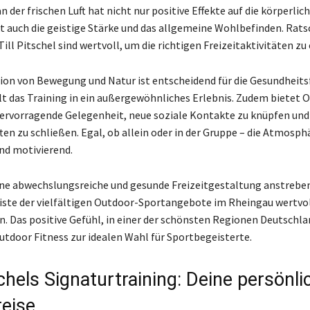
n der frischen Luft hat nicht nur positive Effekte auf die körperlich
t auch die geistige Stärke und das allgemeine Wohlbefinden. Rat
ill Pitschel sind wertvoll, um die richtigen Freizeitaktivitäten zu
on von Bewegung und Natur ist entscheidend für die Gesundheit
t das Training in ein außergewöhnliches Erlebnis. Zudem bietet 
hervorragende Gelegenheit, neue soziale Kontakte zu knüpfen und
en zu schließen. Egal, ob allein oder in der Gruppe – die Atmosphä
und motivierend.
 eine abwechslungsreiche und gesunde Freizeitgestaltung anstreben
ste der vielfältigen Outdoor-Sportangebote im Rheingau wertvo
. Das positive Gefühl, in einer der schönsten Regionen Deutschla
utdoor Fitness zur idealen Wahl für Sportbegeisterte.
schels Signaturtraining: Deine persönli
reise