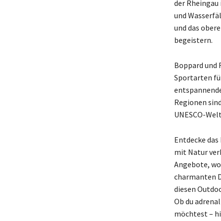
der Rheingau 
und Wasserfäl
und das ober
begeistern.
Boppard und R
Sportarten fü
entspannenden
Regionen sind
UNESCO-Weltku
Entdecke das 
mit Natur ver
Angebote, wo 
charmanten Dö
diesen Outdoo
Ob du adrenal
möchtest – hi