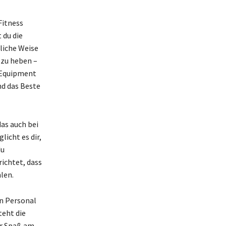
Fitness
 du die
rliche Weise
 zu heben –
n Equipment
nd das Beste
as auch bei
icht es dir,
du
richtet, dass
hlen.
on Personal
teht die
er Spaß am