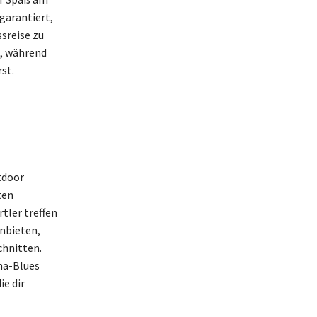
garantiert,
ssreise zu
n, während
st.
tdoor
ten
tler treffen
nbieten,
chnitten.
na-Blues
ie dir