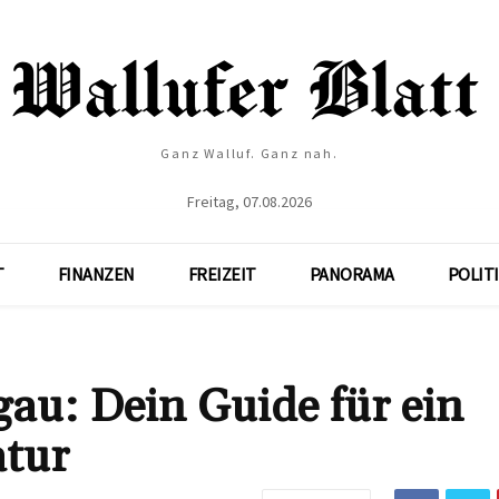
Ganz Walluf. Ganz nah.
Freitag, 07.08.2026
T
FINANZEN
FREIZEIT
PANORAMA
POLIT
au: Dein Guide für ein
atur