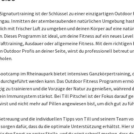
 Signaturtraining ist der Schlüssel zu einer einzigartigen Outdoor 
ingau. Inmitten der atemberaubenden natürlichen Umgebung hast
dich mit frischer Luft zu umgeben und deinen Körper auf eine natü
. Dieses Programm ist ideal, um deine Fitness auf ein neues Level
Krafttraining, Ausdauer oder allgemeine Fitness. Mit dem richtige
n Outdoor Profis an deiner Seite, wirst du professionell betreut u
holen.
Bootcamp im Rheinaupark bietet intensives Ganzkörpertraining, d
durchgeführt werden kann. Das Outdoor Fitness Programm ermögl
g zu trainieren und die Vorzüge der Natur zu genießen, während 
ein Immunsystem stärkst. Bei Till Pitschel ist der Fokus darauf ge
 wirst und nicht mehr auf Pillen angewiesen bist, um dich gut zu fü
treuung und die individuellen Tipps von Till und seinem Team v
 sorgen dafür, dass du die optimale Unterstützung erhältst. Hier s
ür den Sport an erster Stelle, und du wirst schnell merken, dass d