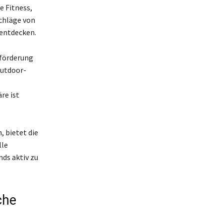
e Fitness,
schläge von
 entdecken.
sförderung
Outdoor-
re ist
, bietet die
lle
nds aktiv zu
che