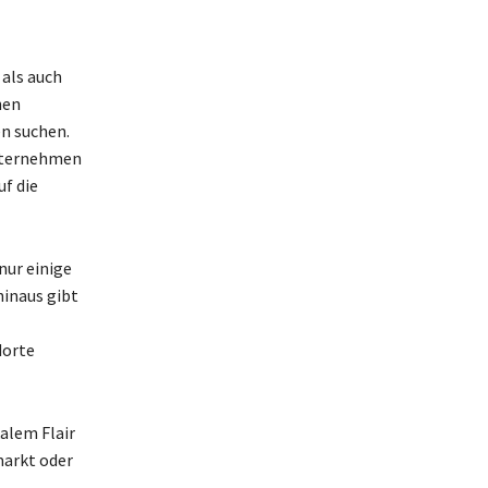
 als auch
hen
n suchen.
nternehmen
f die
nur einige
hinaus gibt
dorte
alem Flair
markt oder