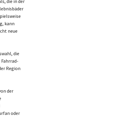
s, die in der
rlebnisbäder
spielsweise
g, kann
cht neue
swahl, die
 Fahrrad-
der Region
von der
e
d
turfan oder