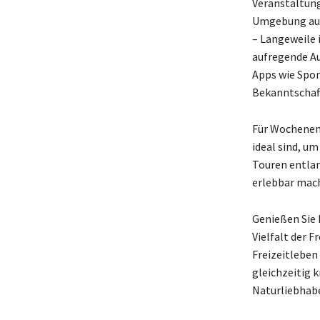
Veranstaltunge
Umgebung aufg
– Langeweile 
aufregende Au
Apps wie Spo
Bekanntschaft
Für Wochenend
ideal sind, u
Touren entlan
erlebbar mach
Genießen Sie 
Vielfalt der F
Freizeitleben
gleichzeitig k
Naturliebhabe