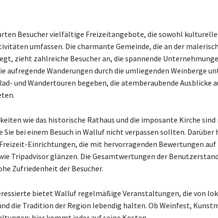
arten Besucher vielfältige Freizeitangebote, die sowohl kulturelle
ivitäten umfassen. Die charmante Gemeinde, die an der malerisc
egt, zieht zahlreiche Besucher an, die spannende Unternehmunge
Sie aufregende Wanderungen durch die umliegenden Weinberge u
 Rad- und Wandertouren begeben, die atemberaubende Ausblicke au
eten.
eiten wie das historische Rathaus und die imposante Kirche sind 
e Sie bei einem Besuch in Walluf nicht verpassen sollten. Darüber 
 Freizeit-Einrichtungen, die mit hervorragenden Bewertungen auf
wie Tripadvisor glänzen. Die Gesamtwertungen der Benutzerstan
ohe Zufriedenheit der Besucher.
eressierte bietet Walluf regelmäßige Veranstaltungen, die von lok
und die Tradition der Region lebendig halten. Ob Weinfest, Kunst
ltungen: hier kommt jeder auf seine Kosten.