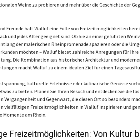
egionalen Weine zu probieren und mehr über die Geschichte der Ge
nd Freunde hält Walluf eine Fülle von Freizeitmöglichkeiten bereit
ck und jedes Alter geeignet sind. Ob Sie an einer geführten Wein
entlang der malerischen Rheinpromenade spazieren oder die Um
rkunden möchten – Walluf bietet zahlreiche Anregungen für Ihre
ltung. Die Kombination aus historischer Architektur und moderne
chtungen macht Walluf zu einem idealen Ziel für einen Tagesausflu
Entspannung, kulturelle Erlebnisse oder kulinarische Genüsse such
 etwas zu bieten. Planen Sie Ihren Besuch und entdecken Sie die fa
n Vergangenheit und Gegenwart, die diesen Ort so besonders mac
en vielfältigen Freizeitmöglichkeiten in Walluf inspirieren und ge
he Momente am Rhein.
ige Freizeitmöglichkeiten: Von Kultur b