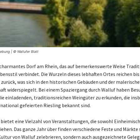
ebung | © Wallufer Blatt
n charmantes Dorf am Rhein, das auf bemerkenswerte Weise Tradit
nsstil verbindet. Die Wurzeln dieses lebhaften Ortes reichen bis 
 zurück, was sich in den historischen Gebäuden und der malerisch
aft widerspiegelt. Bei einem Spaziergang durch Walluf haben Besu
die einladenden, traditionsreichen Weingüter zu erkunden, die ins
rnational gefeierten Riesling bekannt sind.
bietet eine Vielzahl von Veranstaltungen, die sowohl Einheimisch
iehen. Das ganze Jahr über finden verschiedene Feste und Märkte s
 Kultur von Walluf zelebrieren, sondern auch ausgezeichnete Gele