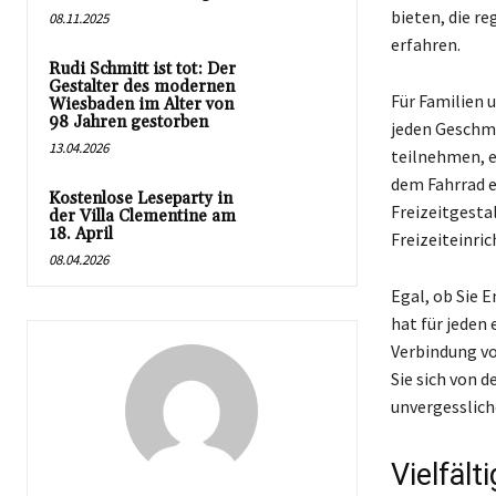
bieten, die r
08.11.2025
erfahren.
Rudi Schmitt ist tot: Der
Gestalter des modernen
Für Familien u
Wiesbaden im Alter von
98 Jahren gestorben
jeden Geschma
13.04.2026
teilnehmen, 
dem Fahrrad e
Kostenlose Leseparty in
Freizeitgesta
der Villa Clementine am
18. April
Freizeiteinri
08.04.2026
Egal, ob Sie 
hat für jeden
Verbindung vo
Sie sich von d
unvergesslic
Vielfält