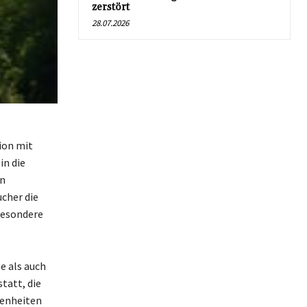
zerstört
28.07.2026
ion mit
in die
en
cher die
besondere
e als auch
tatt, die
genheiten