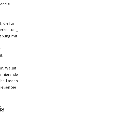
gend zu
, die für
verkostung
gebung mit
n
g.
en, Walluf
szinierende
ht. Lassen
nießen Sie
is