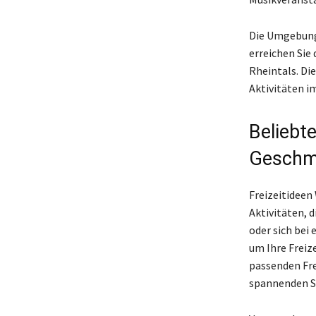
Die Umgebung 
erreichen Sie
Rheintals. Di
Aktivitäten i
Beliebt
Geschm
Freizeitideen
Aktivitäten, d
oder sich bei
um Ihre Freize
passenden Fre
spannenden S