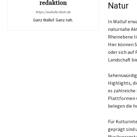
redaktion
Natur
https://wallufer-blatt.de
Ganz Walluf. Ganz nah.
In Walluf erw
naturnahe Akt
Rheinebene li
Hier können 
oder sich auf
Landschaft bi
Sehenswürdigk
Highlights, di
es zahlreiche
Plattformen 
belegen die h
Für Kulturint
geprägt sind 
Musikveransta