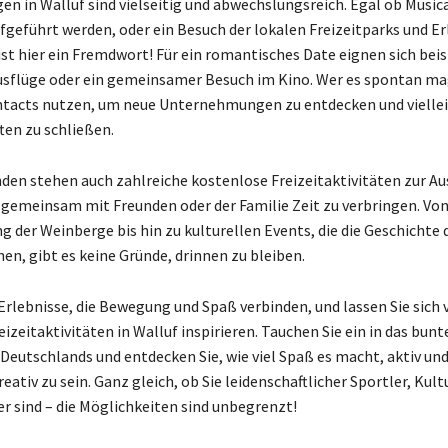
n in Walluf sind vielseitig und abwechslungsreich. Egal ob Musical
eführt werden, oder ein Besuch der lokalen Freizeitparks und E
ist hier ein Fremdwort! Für ein romantisches Date eignen sich bei
sflüge oder ein gemeinsamer Besuch im Kino. Wer es spontan ma
ntacts nutzen, um neue Unternehmungen zu entdecken und viellei
en zu schließen.
en stehen auch zahlreiche kostenlose Freizeitaktivitäten zur Au
m gemeinsam mit Freunden oder der Familie Zeit zu verbringen. Von
g der Weinberge bis hin zu kulturellen Events, die die Geschichte 
en, gibt es keine Gründe, drinnen zu bleiben.
Erlebnisse, die Bewegung und Spaß verbinden, und lassen Sie sich 
reizeitaktivitäten in Walluf inspirieren. Tauchen Sie ein in das bunt
 Deutschlands und entdecken Sie, wie viel Spaß es macht, aktiv un
reativ zu sein. Ganz gleich, ob Sie leidenschaftlicher Sportler, Kul
r sind – die Möglichkeiten sind unbegrenzt!