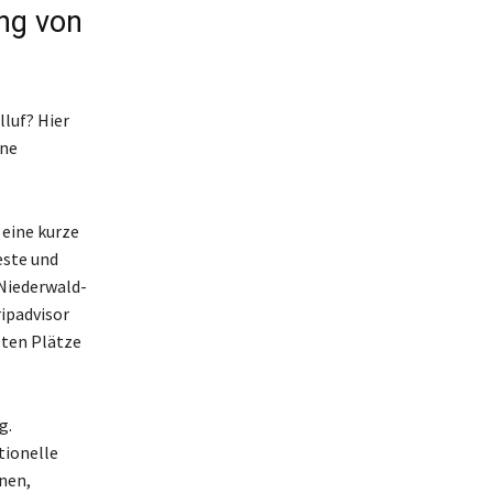
ng von
luf? Hier
rne
 eine kurze
este und
 Niederwald-
ipadvisor
sten Plätze
g.
tionelle
nnen,