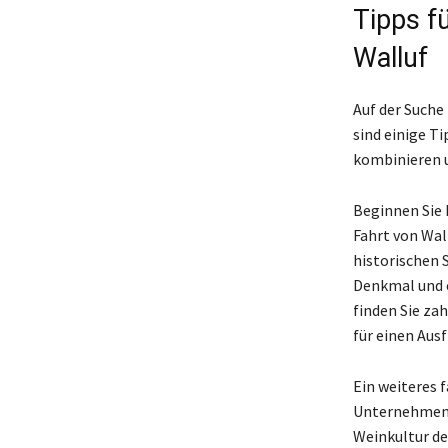
Tipps f
Walluf
Auf der Suche
sind einige T
kombinieren u
Beginnen Sie 
Fahrt von Wall
historischen 
Denkmal und e
finden Sie za
für einen Ausf
Ein weiteres 
Unternehmen S
Weinkultur der