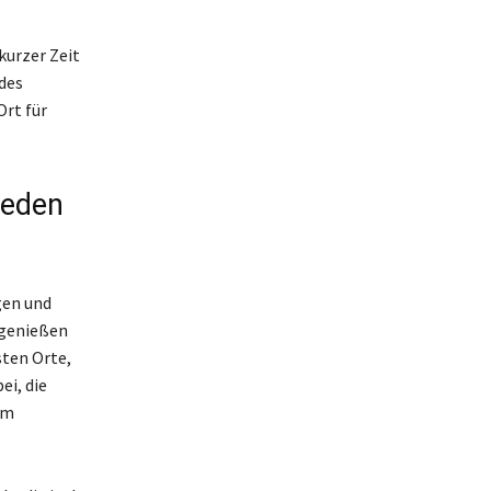
kurzer Zeit
des
Ort für
jeden
gen und
t genießen
sten Orte,
ei, die
em