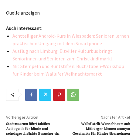
Quelle anzeigen
Auch interessant:
Achtteiliger Android-Kurs in Wiesbaden: Senioren lernen
praktischen Umgang mit dem Smartphone
Ausflug nach Limburg: Eltviller Kulturbus bringt
Seniorinnen und Senioren zum Christkindlmarkt
Mit Stempeln und Buntstiften: Buchstaben-Workshop
für Kinder beim Wallufer Weihnachtsmarkt
Vorheriger Artikel
Nächster Artikel
Stadtmuseum führt taktilen
Walluf stellt Wunschbaum auf:
Audioguide für blinde und
Mitbürger können anonym
seheingeschränkte Besucher ein
Geschenke für Kinder übernehmen