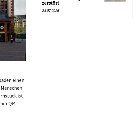
zerstört
28.07.2026
baden einen
n Menschen
rnstück ist
über QR-