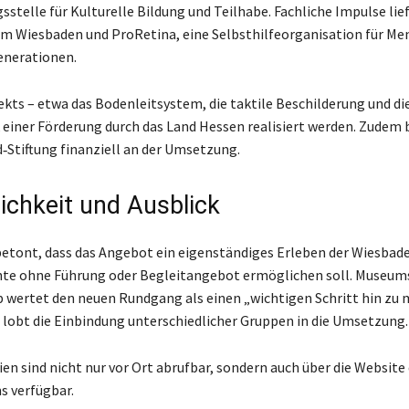
sstelle für Kulturelle Bildung und Teilhabe. Fachliche Impulse lie
 Wiesbaden und ProRetina, eine Selbsthilfeorganisation für Me
nerationen.
jekts – etwa das Bodenleitsystem, die taktile Beschilderung und di
einer Förderung durch das Land Hessen realisiert werden. Zudem 
d‑Stiftung finanziell an der Umsetzung.
ichkeit und Ausblick
tont, dass das Angebot ein eigenständiges Erleben der Wiesbad
hte ohne Führung oder Begleitangebot ermöglichen soll. Museum
p wertet den neuen Rundgang als einen „wichtigen Schritt hin zu
 lobt die Einbindung unterschiedlicher Gruppen in die Umsetzung.
en sind nicht nur vor Ort abrufbar, sondern auch über die Website
 verfügbar.