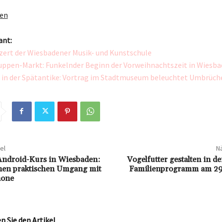
gen
ant:
ert der Wiesbadener Musik- und Kunstschule
ppen-Markt: Funkelnder Beginn der Vorweihnachtszeit in Wiesb
 in der Spätantike: Vortrag im Stadtmuseum beleuchtet Umbrüch
el
Nä
 Android-Kurs in Wiesbaden:
Vogelfutter gestalten in de
nen praktischen Umgang mit
Familienprogramm am 29
hone
 Sie den Artikel