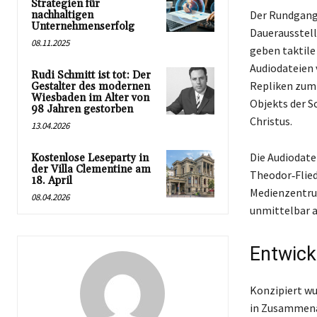
Strategien für
Der Rundgang
nachhaltigen
Unternehmenserfolg
Dauerausstell
08.11.2025
geben taktile
Audiodateien 
Rudi Schmitt ist tot: Der
Repliken zum 
Gestalter des modernen
Wiesbaden im Alter von
Objekts der S
98 Jahren gestorben
Christus.
13.04.2026
Die Audiodate
Kostenlose Leseparty in
der Villa Clementine am
Theodor‑Flied
18. April
Medienzentrum
08.04.2026
unmittelbar a
Entwick
Konzipiert w
in Zusammena