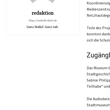
Koordinierung
Medienzentrum
redaktion
Netzhautdege
https://wallufer-blatt.de
Ganz Walluf. Ganz nah.
Teile des Pro
konnten dank 
sich die Schul
Zugängl
Das Museum be
Stadtgeschic
Sabine Philip
Teilhabe“ und
Die Audiodatei
Stadtmuseums