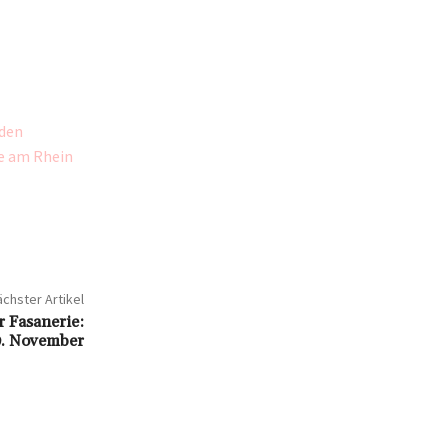
aden
e am Rhein
chster Artikel
r Fasanerie:
. November