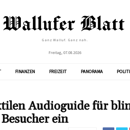
Ganz Walluf. Ganz nah.
Freitag, 07.08.2026
T
FINANZEN
FREIZEIT
PANORAMA
POLIT
ilen Audioguide für bli
 Besucher ein