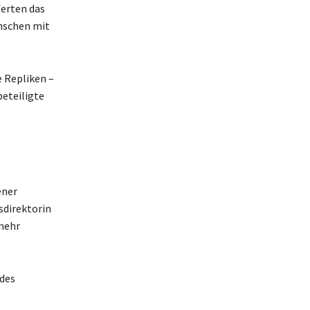
ferten das
nschen mit
e Repliken –
beteiligte
ener
sdirektorin
 mehr
 des