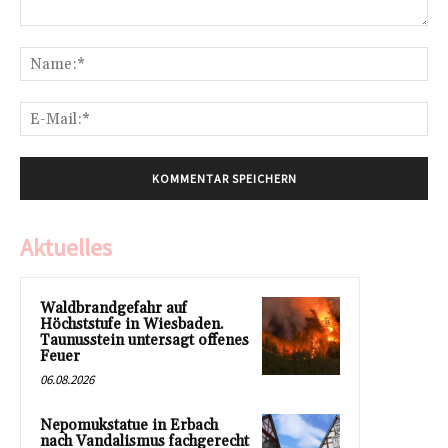
Kommentar:
Na
E-
Mai
Aktuelles
Waldbrandgefahr auf
Höchststufe in Wiesbaden.
Taunusstein untersagt offenes
Feuer
06.08.2026
Nepomukstatue in Erbach
nach Vandalismus fachgerecht