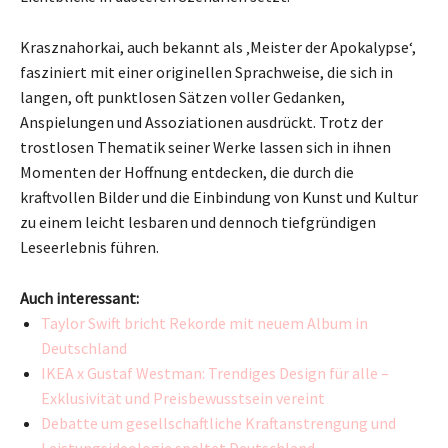
Krasznahorkai, auch bekannt als ‚Meister der Apokalypse‘,
fasziniert mit einer originellen Sprachweise, die sich in
langen, oft punktlosen Sätzen voller Gedanken,
Anspielungen und Assoziationen ausdrückt. Trotz der
trostlosen Thematik seiner Werke lassen sich in ihnen
Momenten der Hoffnung entdecken, die durch die
kraftvollen Bilder und die Einbindung von Kunst und Kultur
zu einem leicht lesbaren und dennoch tiefgründigen
Leseerlebnis führen.
Auch interessant:
Taylor Swift bricht Rekorde mit neuem Album in
Deutschland
IKEA x Gustaf Westman: Trendiges Design für alle –
Exklusivität und Preisbewusstsein vereint
Debatte um gesellschaftliche Kraftanstrengung und