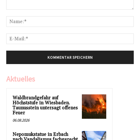
Kommentar:
Na
E-
Mai
Aktuelles
Waldbrandgefahr auf
Höchststufe in Wiesbaden.
Taunusstein untersagt offenes
Feuer
06.08.2026
Nepomukstatue in Erbach
nach Vandalismus fachgerecht