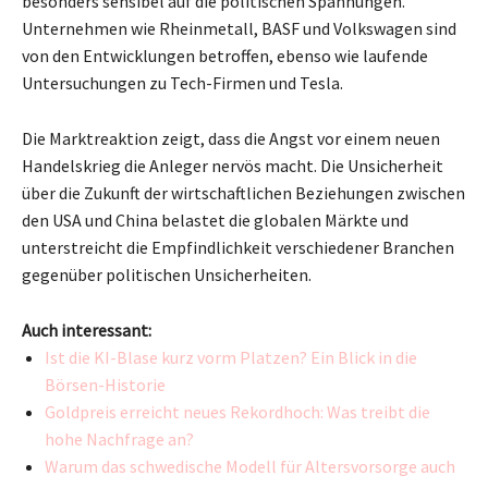
besonders sensibel auf die politischen Spannungen.
Unternehmen wie Rheinmetall, BASF und Volkswagen sind
von den Entwicklungen betroffen, ebenso wie laufende
Untersuchungen zu Tech-Firmen und Tesla.
Die Marktreaktion zeigt, dass die Angst vor einem neuen
Handelskrieg die Anleger nervös macht. Die Unsicherheit
über die Zukunft der wirtschaftlichen Beziehungen zwischen
den USA und China belastet die globalen Märkte und
unterstreicht die Empfindlichkeit verschiedener Branchen
gegenüber politischen Unsicherheiten.
Auch interessant:
Ist die KI-Blase kurz vorm Platzen? Ein Blick in die
Börsen-Historie
Goldpreis erreicht neues Rekordhoch: Was treibt die
hohe Nachfrage an?
Warum das schwedische Modell für Altersvorsorge auch