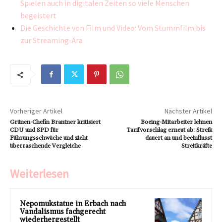
Spielen auch in digitalen Zeiten so viele Menschen
begeistert
Die Geschichte von Film und Video: Vom Stummfilm bis
zur Streaming-Ära
Vorheriger Artikel
Nächster Artikel
Grünen-Chefin Brantner kritisiert
Boeing-Mitarbeiter lehnen
CDU und SPD für
Tarifvorschlag erneut ab: Streik
Führungsschwäche und zieht
dauert an und beeinflusst
überraschende Vergleiche
Streitkräfte
Weiterlesen
Nepomukstatue in Erbach nach
Vandalismus fachgerecht
wiederhergestellt