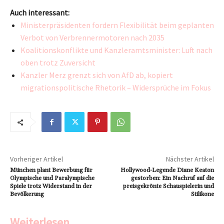
Auch interessant:
Ministerpräsidenten fordern Flexibilität beim geplanten
Verbot von Verbrennermotoren nach 2035
Koalitionskonflikte und Kanzleramtsminister: Luft nach
oben trotz Zuversicht
Kanzler Merz grenzt sich von AfD ab, kopiert
migrationspolitische Rhetorik – Widersprüche im Fokus
Vorheriger Artikel
Nächster Artikel
München plant Bewerbung für
Hollywood-Legende Diane Keaton
Olympische und Paralympische
gestorben: Ein Nachruf auf die
Spiele trotz Widerstand in der
preisgekrönte Schauspielerin und
Bevölkerung
Stilikone
Weiterlesen